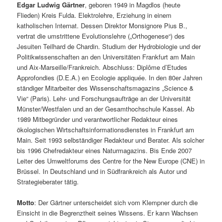
Edgar Ludwig Gärtner
, geboren 1949 in Magdlos (heute
Flieden) Kreis Fulda. Elektrolehre, Erziehung in einem
katholischen Internat. Dessen Direktor Monsignore Pius B.,
vertrat die umstrittene Evolutionslehre („Orthogenese“) des
Jesuiten Teilhard de Chardin. Studium der Hydrobiologie und der
Politikwissenschaften an den Universitäten Frankfurt am Main
und Aix-Marseille/Frankreich. Abschluss: Diplôme d’Etudes
Approfondies (D.E.A.) en Ecologie appliquée. In den 80er Jahren
ständiger Mitarbeiter des Wissenschaftsmagazins „Science &
Vie“ (Paris). Lehr- und Forschungsaufträge an der Universität
Münster/Westfalen und an der Gesamthochschule Kassel. Ab
1989 Mitbegründer und verantwortlicher Redakteur eines
ökologischen Wirtschaftsinformationsdienstes in Frankfurt am
Main. Seit 1993 selbständiger Redakteur und Berater. Als solcher
bis 1996 Chefredakteur eines Naturmagazins. Bis Ende 2007
Leiter des Umweltforums des Centre for the New Europe (CNE) in
Brüssel. In Deutschland und in Südfrankreich als Autor und
Strategieberater tätig.
Motto
: Der Gärtner unterscheidet sich vom Klempner durch die
Einsicht in die Begrenztheit seines Wissens. Er kann Wachsen