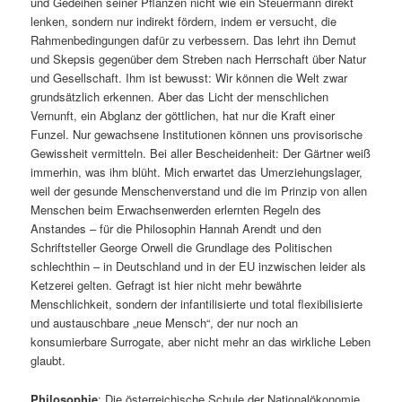
und Gedeihen seiner Pflanzen nicht wie ein Steuermann direkt
lenken, sondern nur indirekt fördern, indem er versucht, die
Rahmenbedingungen dafür zu verbessern. Das lehrt ihn Demut
und Skepsis gegenüber dem Streben nach Herrschaft über Natur
und Gesellschaft. Ihm ist bewusst: Wir können die Welt zwar
grundsätzlich erkennen. Aber das Licht der menschlichen
Vernunft, ein Abglanz der göttlichen, hat nur die Kraft einer
Funzel. Nur gewachsene Institutionen können uns provisorische
Gewissheit vermitteln. Bei aller Bescheidenheit: Der Gärtner weiß
immerhin, was ihm blüht. Mich erwartet das Umerziehungslager,
weil der gesunde Menschenverstand und die im Prinzip von allen
Menschen beim Erwachsenwerden erlernten Regeln des
Anstandes – für die Philosophin Hannah Arendt und den
Schriftsteller George Orwell die Grundlage des Politischen
schlechthin – in Deutschland und in der EU inzwischen leider als
Ketzerei gelten. Gefragt ist hier nicht mehr bewährte
Menschlichkeit, sondern der infantilisierte und total flexibilisierte
und austauschbare „neue Mensch“, der nur noch an
konsumierbare Surrogate, aber nicht mehr an das wirkliche Leben
glaubt.
Philosophie
: Die österreichische Schule der Nationalökonomie