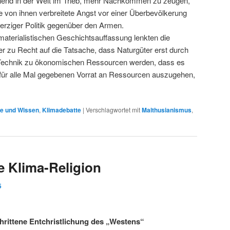
lend in der Welt im Trieb, mehr Nachkommen zu zeugen,
e von ihnen verbreitete Angst vor einer Überbevölkerung
herziger Politik gegenüber den Armen.
materialistischen Geschichtsauffassung lenkten die
zu Recht auf die Tatsache, dass Naturgüter erst durch
Technik zu ökonomischen Ressourcen werden, dass es
n für alle Mal gegebenen Vorrat an Ressourcen auszugehen,
e und Wissen
,
Klimadebatte
|
Verschlagwortet mit
Malthusianismus
,
e Klima-Religion
5
hrittene Entchristlichung des „Westens“