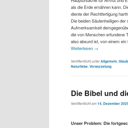
Hauptursache für Armut und E
als die Erde ernähren kann. Di
diente der Rechtfertigung hart
Die beiden Säulenheiligen der 
Aufmerksamkeit demgegenüber 
die von Menschen erfundene 
also absurd ist, von einem ei
Weiterlesen
→
Veröffentlicht unter
Allgemein
,
Glaub
Naturliebe
,
Verwurzelung
Die Bibel und di
Veröffentlicht am
14. Dezember 202
Unser Problem: Die fortgesc