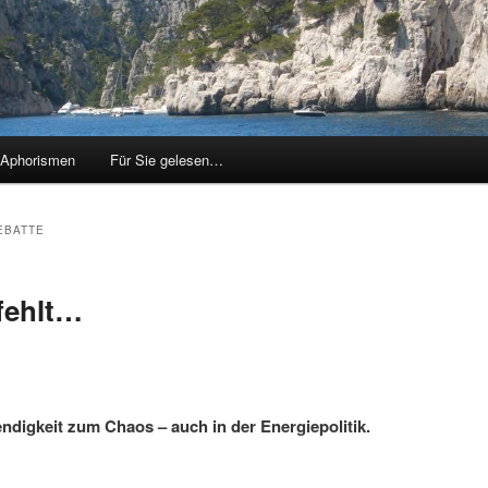
/Aphorismen
Für Sie gelesen…
EBATTE
fehlt…
endigkeit zum Chaos – auch in der Energiepolitik.