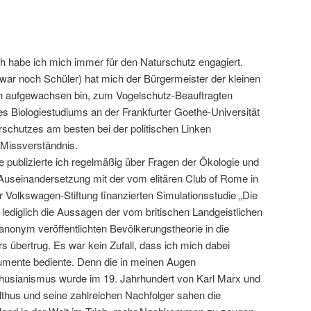
 habe ich mich immer für den Naturschutz engagiert.
 war noch Schüler) hat mich der Bürgermeister der kleinen
ch aufgewachsen bin, zum Vogelschutz-Beauftragten
s Biologiestudiums an der Frankfurter Goethe-Universität
rschutzes am besten bei der politischen Linken
 Missverständnis.
 publizierte ich regelmäßig über Fragen der Ökologie und
r Auseinandersetzung mit der vom elitären Club of Rome in
 Volkswagen-Stiftung finanzierten Simulationsstudie „Die
ediglich die Aussagen der vom britischen Landgeistlichen
onym veröffentlichten Bevölkerungstheorie in die
 übertrug. Es war kein Zufall, dass ich mich dabei
umente bediente. Denn die in meinen Augen
thusianismus wurde im 19. Jahrhundert von Karl Marx und
althus und seine zahlreichen Nachfolger sahen die