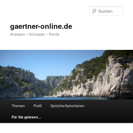
Zum
Zum
primären
sekundären
Such
Inhalt
Inhalt
springen
springen
gaertner-online.de
Analysen – Konzepte – Trends
Hauptmenü
Themen
Profil
Sprüche/Aphorismen
Für Sie gelesen…