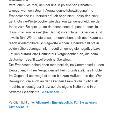
Versuchen Sie mal, den bei uns in politischen Debatten
allgegenwärtigen Begriff „Vergangenheitsbewältigung“ ins
Französische zu übersetzen! Ich sage nicht, dass das nicht
geht. Online-Wörterbücher wie das von Langenscheidt werden
Ihnen zum Beispiel „prise de conscience du passé“ oder „fait
d’assumer son passé“ (bei Bab.la) vorschlagen. Aber das sind
jeweils fünf Wörter, die etwas umschreiben, sich aber kaum als
rasch wiederholbare Schlagworte eignen. Obendrein klingt in
beiden Übersetzungen nicht deutlich genug die negative bzw.
kritisch distanzierte Haltung zur Vergangenheit an, die beim
deutschen Begriff zweifelsohne überwiegt.
Die Franzosen sehen eben mehrheitlich, im Unterschied zu den
Deutschen, in ihrer Vergangenheit kein grundsätzliches Problem.
Im Gegenteil überwog bei ihnen bis zum Aufkommen der „Woke“-
Bewegung, die auch an den Grenzen Frankreichs nicht Halt
machte, eindeutig der Stolz auf die eigene Nation und ihre
bewegte Geschichte.
Weiterlesen
→
Veröffentlicht unter
Allgemein
,
Energiepolitik
,
Für Sie gelesen
,
Klimadebatte