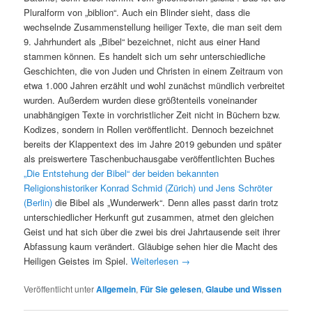
Pluralform von „biblion“. Auch ein Blinder sieht, dass die
wechselnde Zusammenstellung heiliger Texte, die man seit dem
9. Jahrhundert als „Bibel“ bezeichnet, nicht aus einer Hand
stammen können. Es handelt sich um sehr unterschiedliche
Geschichten, die von Juden und Christen in einem Zeitraum von
etwa 1.000 Jahren erzählt und wohl zunächst mündlich verbreitet
wurden. Außerdem wurden diese größtenteils voneinander
unabhängigen Texte in vorchristlicher Zeit nicht in Büchern bzw.
Kodizes, sondern in Rollen veröffentlicht. Dennoch bezeichnet
bereits der Klappentext des im Jahre 2019 gebunden und später
als preiswertere Taschenbuchausgabe veröffentlichten Buches
„Die Entstehung der Bibel“ der beiden bekannten
Religionshistoriker Konrad Schmid (Zürich) und Jens Schröter
(Berlin)
die Bibel als „Wunderwerk“. Denn alles passt darin trotz
unterschiedlicher Herkunft gut zusammen, atmet den gleichen
Geist und hat sich über die zwei bis drei Jahrtausende seit ihrer
Abfassung kaum verändert. Gläubige sehen hier die Macht des
Heiligen Geistes im Spiel.
Weiterlesen
→
Veröffentlicht unter
Allgemein
,
Für Sie gelesen
,
Glaube und Wissen