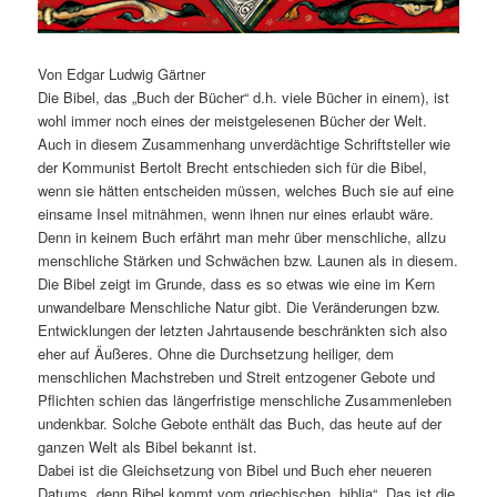
Von Edgar Ludwig Gärtner
Die Bibel, das „Buch der Bücher“ d.h. viele Bücher in einem), ist
wohl immer noch eines der meistgelesenen Bücher der Welt.
Auch in diesem Zusammenhang unverdächtige Schriftsteller wie
der Kommunist Bertolt Brecht entschieden sich für die Bibel,
wenn sie hätten entscheiden müssen, welches Buch sie auf eine
einsame Insel mitnähmen, wenn ihnen nur eines erlaubt wäre.
Denn in keinem Buch erfährt man mehr über menschliche, allzu
menschliche Stärken und Schwächen bzw. Launen als in diesem.
Die Bibel zeigt im Grunde, dass es so etwas wie eine im Kern
unwandelbare Menschliche Natur gibt. Die Veränderungen bzw.
Entwicklungen der letzten Jahrtausende beschränkten sich also
eher auf Äußeres. Ohne die Durchsetzung heiliger, dem
menschlichen Machstreben und Streit entzogener Gebote und
Pflichten schien das längerfristige menschliche Zusammenleben
undenkbar. Solche Gebote enthält das Buch, das heute auf der
ganzen Welt als Bibel bekannt ist.
Dabei ist die Gleichsetzung von Bibel und Buch eher neueren
Datums, denn Bibel kommt vom griechischen „biblia“. Das ist die