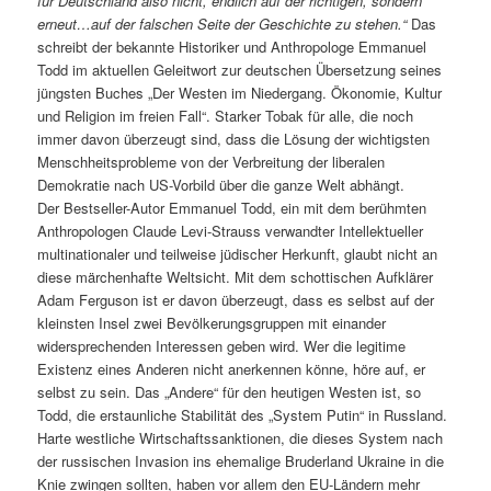
für Deutschland also nicht, endlich auf der richtigen, sondern
erneut…auf der falschen Seite der Geschichte zu stehen.“
Das
schreibt der bekannte Historiker und Anthropologe Emmanuel
Todd im aktuellen Geleitwort zur deutschen Übersetzung seines
jüngsten Buches „Der Westen im Niedergang. Ökonomie, Kultur
und Religion im freien Fall“. Starker Tobak für alle, die noch
immer davon überzeugt sind, dass die Lösung der wichtigsten
Menschheitsprobleme von der Verbreitung der liberalen
Demokratie nach US-Vorbild über die ganze Welt abhängt.
Der Bestseller-Autor Emmanuel Todd, ein mit dem berühmten
Anthropologen Claude Levi-Strauss verwandter Intellektueller
multinationaler und teilweise jüdischer Herkunft, glaubt nicht an
diese märchenhafte Weltsicht. Mit dem schottischen Aufklärer
Adam Ferguson ist er davon überzeugt, dass es selbst auf der
kleinsten Insel zwei Bevölkerungsgruppen mit einander
widersprechenden Interessen geben wird. Wer die legitime
Existenz eines Anderen nicht anerkennen könne, höre auf, er
selbst zu sein. Das „Andere“ für den heutigen Westen ist, so
Todd, die erstaunliche Stabilität des „System Putin“ in Russland.
Harte westliche Wirtschaftssanktionen, die dieses System nach
der russischen Invasion ins ehemalige Bruderland Ukraine in die
Knie zwingen sollten, haben vor allem den EU-Ländern mehr