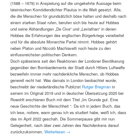
(1588 – 1679) in Anspielung auf die umgekehrte Aussage beim
lateinischen Komödiendichter Plautus in die Welt gesetzt. Alle,
die die Menschen für grundsätzlich böse halten und deshalb nach
einem starken Staat rufen, berufen sich bis heute auf Hobbes
und seine Abhandlungen „De Cive“ und „Leviathan“ in denen
Hobbes die Erfahrungen des englischen Bürgerkriegs verarbeitet
und für die absolute Monarchie Partei nimmt. Hobbes gehört
neben Platon und Niccolò Machiavelli noch heute zu den
einflussreichsten politischen Denkern.
Doch spätestens seit den Reaktionen der Londoner Bevölkerung
gegenüber den Bombardements der Stadt durch Hitlers Luftwaffe
bezweifeln immer mehr nachdenkliche Menschen, ob Hobbes
generell recht hat. Was damals in London beobachtet wurde,
beschreibt der niederländische Publizist
Rutger Bregman
in
seinem im Original 2019 und in deutscher Übersetzung 2020 bei
Rowohlt erschienen Buch mit dem Titel „Im Grunde gut. Eine
neue Geschichte der Menschheit “. Da ich in jedem Buch, das
ich lese, notiere, wann genau ich es studiert habe, weiß ich, dass
das im April 2022 geschah. Die Sommerpause gibt mir nun
Gelegenheit, nach über zwei Jahren des Nachdenkens darauf
zurückzukommen.
Weiterlesen
→