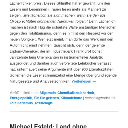
Lächerlichkeit preis. Dieses Stilmittel hat er gewählt, um den
Lesern und Leserinnen (Frauen lesen mehr als Männer) zu
zeigen, „
wie lächerlich sie sich machen, wenn sie den aus
Ökosprechtüten dröhnenden Narrativen folgen.
“ Denn Lächerlich
machen ist nach Hug die schärfste Waffe anständiger Menschen
gegen den Totalitarismus, denn es nimmt den Respekt vor der
neuen Obrigkeit. Wer jetzt meint, man dürfe das Werk und den
Autor nicht ernst nehmen, täuscht sich, denn der gelernte
Diplom-Chemiker, der im Industriepark Frankfurt-Höchst
Jahrzehnte lang Chemikanten in instrumenteller Analytik
ausgebildet und darüber auch verbreitete Lehrbücher verfasst
hat, untermauert seine Argumente mit über 900 Literaturzitaten.
So lernen die Leser schmunzelnd eine Menge über grundlegende
Naturgesetze und Analysetechniken.
Weiterlesen
→
Veröffentlicht unter
Allgemein
,
Chemikaliensicherheit
,
Energiepolitik
,
Für Sie gelesen
,
Klimadebatte
|
Verschlagwortet mit
Totalitarismus
,
Toxikologie
Michael Esfeld: Land ohne