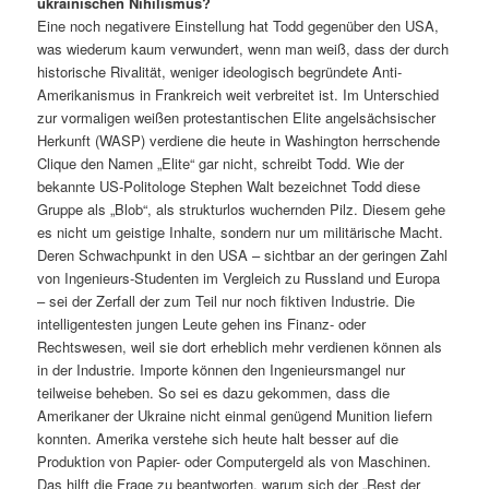
ukrainischen Nihilismus?
Eine noch negativere Einstellung hat Todd gegenüber den USA,
was wiederum kaum verwundert, wenn man weiß, dass der durch
historische Rivalität, weniger ideologisch begründete Anti-
Amerikanismus in Frankreich weit verbreitet ist. Im Unterschied
zur vormaligen weißen protestantischen Elite angelsächsischer
Herkunft (WASP) verdiene die heute in Washington herrschende
Clique den Namen „Elite“ gar nicht, schreibt Todd. Wie der
bekannte US-Politologe Stephen Walt bezeichnet Todd diese
Gruppe als „Blob“, als strukturlos wuchernden Pilz. Diesem gehe
es nicht um geistige Inhalte, sondern nur um militärische Macht.
Deren Schwachpunkt in den USA – sichtbar an der geringen Zahl
von Ingenieurs-Studenten im Vergleich zu Russland und Europa
– sei der Zerfall der zum Teil nur noch fiktiven Industrie. Die
intelligentesten jungen Leute gehen ins Finanz- oder
Rechtswesen, weil sie dort erheblich mehr verdienen können als
in der Industrie. Importe können den Ingenieursmangel nur
teilweise beheben. So sei es dazu gekommen, dass die
Amerikaner der Ukraine nicht einmal genügend Munition liefern
konnten. Amerika verstehe sich heute halt besser auf die
Produktion von Papier- oder Computergeld als von Maschinen.
Das hilft die Frage zu beantworten, warum sich der „Rest der