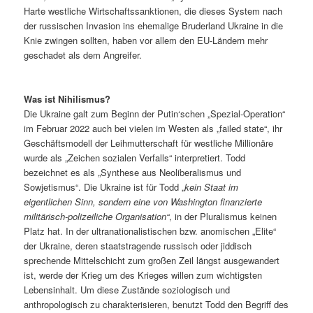
Harte westliche Wirtschaftssanktionen, die dieses System nach
der russischen Invasion ins ehemalige Bruderland Ukraine in die
Knie zwingen sollten, haben vor allem den EU-Ländern mehr
geschadet als dem Angreifer.
Was ist Nihilismus?
Die Ukraine galt zum Beginn der Putin‘schen „Spezial-Operation“
im Februar 2022 auch bei vielen im Westen als „failed state“, ihr
Geschäftsmodell der Leihmutterschaft für westliche Millionäre
wurde als „Zeichen sozialen Verfalls“ interpretiert. Todd
bezeichnet es als „Synthese aus Neoliberalismus und
Sowjetismus“. Die Ukraine ist für Todd „
kein Staat im
eigentlichen Sinn, sondern eine von Washington finanzierte
militärisch-polizeiliche Organisation“
, in der Pluralismus keinen
Platz hat. In der ultranationalistischen bzw. anomischen „Elite“
der Ukraine, deren staatstragende russisch oder jiddisch
sprechende Mittelschicht zum großen Zeil längst ausgewandert
ist, werde der Krieg um des Krieges willen zum wichtigsten
Lebensinhalt. Um diese Zustände soziologisch und
anthropologisch zu charakterisieren, benutzt Todd den Begriff des