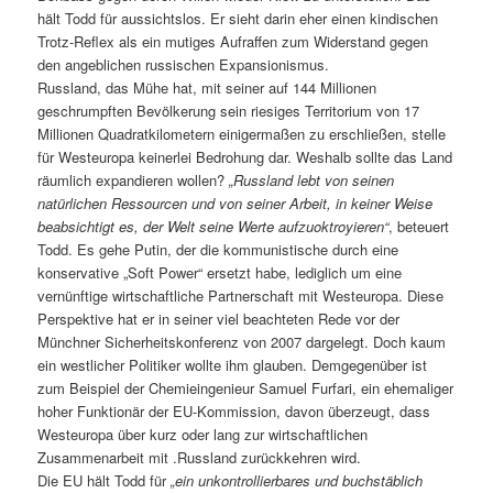
hält Todd für aussichtslos. Er sieht darin eher einen kindischen
Trotz-Reflex als ein mutiges Aufraffen zum Widerstand gegen
den angeblichen russischen Expansionismus.
Russland, das Mühe hat, mit seiner auf 144 Millionen
geschrumpften Bevölkerung sein riesiges Territorium von 17
Millionen Quadratkilometern einigermaßen zu erschließen, stelle
für Westeuropa keinerlei Bedrohung dar. Weshalb sollte das Land
räumlich expandieren wollen?
„Russland lebt von seinen
natürlichen Ressourcen und von seiner Arbeit, in keiner Weise
beabsichtigt es, der Welt seine Werte aufzuoktroyieren“
, beteuert
Todd. Es gehe Putin, der die kommunistische durch eine
konservative „Soft Power“ ersetzt habe, lediglich um eine
vernünftige wirtschaftliche Partnerschaft mit Westeuropa. Diese
Perspektive hat er in seiner viel beachteten Rede vor der
Münchner Sicherheitskonferenz von 2007 dargelegt. Doch kaum
ein westlicher Politiker wollte ihm glauben. Demgegenüber ist
zum Beispiel der Chemieingenieur Samuel Furfari, ein ehemaliger
hoher Funktionär der EU-Kommission, davon überzeugt, dass
Westeuropa über kurz oder lang zur wirtschaftlichen
Zusammenarbeit mit .Russland zurückkehren wird.
Die EU hält Todd für
„ein unkontrollierbares und buchstäblich