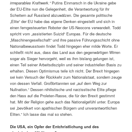
irrreparables Kraftwerk.“
Putins Einmarsch in die Ukraine gebe
der EU-Elite nun die Gelegenheit, die Verantwortung für ihr
Scheitern auf Russland abzuwälzen. Die gesamte politische
„Elite“ der EU habe das eigene Denken eingestellt und sich in
einen ferngesteuerten Roboter der US-Neocons verwandelt. Todd
spricht vom „assistierten Suizid“ Europas. Für die deutsche
„Maschinengesellschaft“ und ihre passive Führungsschicht ohne
Nationalbewusstsein findet Todd hingegen eher milde Worte. Er
schließt nicht aus, dass das Land aus den gegenwärtigen Wirren
sogar als Sieger hervorgeht, weil es ihm bislang gelungen ist,
einen Teil seiner Arbeitsdisziplin und seiner industriellen Basis zu
erhalten. Diesen Optimismus teile ich nicht. Der Brexit hingegen
sei kein Versuch der Rückkehr zum Nationalstaat, sondern zeuge
von dessen Verfall. Großbritannien sei „auf dem Weg zur
Nullnation.“ Dessen nihilistische und narzisstische Elite pflege
den Hass auf die Proleten-Rasse, die für den Brexit gestimmt
hat. Mit der Religion gehe auch das Nationalgefühl unter. Europa
sei „bevölkert von apathischen Bürgern und unverantwortlichen
Eliten.“ Ich lasse das mal so stehen.
Die USA, ein Opfer der Entchristlichung und des