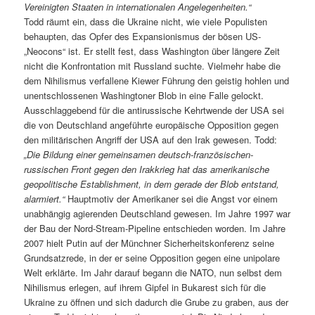
Vereinigten Staaten in internationalen Angelegenheiten.“
Todd räumt ein, dass die Ukraine nicht, wie viele Populisten
behaupten, das Opfer des Expansionismus der bösen US-
„Neocons“ ist. Er stellt fest, dass Washington über längere Zeit
nicht die Konfrontation mit Russland suchte. Vielmehr habe die
dem Nihilismus verfallene Kiewer Führung den geistig hohlen und
unentschlossenen Washingtoner Blob in eine Falle gelockt.
Ausschlaggebend für die antirussische Kehrtwende der USA sei
die von Deutschland angeführte europäische Opposition gegen
den militärischen Angriff der USA auf den Irak gewesen. Todd:
„Die Bildung einer gemeinsamen deutsch-französischen-
russischen Front gegen den Irakkrieg hat das amerikanische
geopolitische Establishment, in dem gerade der Blob entstand,
alarmiert.“
Hauptmotiv der Amerikaner sei die Angst vor einem
unabhängig agierenden Deutschland gewesen. Im Jahre 1997 war
der Bau der Nord-Stream-Pipeline entschieden worden. Im Jahre
2007 hielt Putin auf der Münchner Sicherheitskonferenz seine
Grundsatzrede, in der er seine Opposition gegen eine unipolare
Welt erklärte. Im Jahr darauf begann die NATO, nun selbst dem
Nihilismus erlegen, auf ihrem Gipfel in Bukarest sich für die
Ukraine zu öffnen und sich dadurch die Grube zu graben, aus der