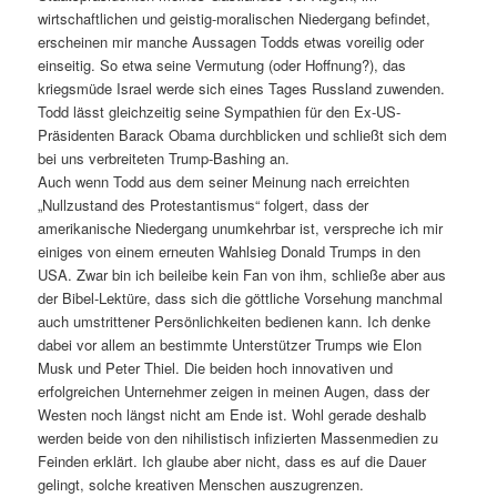
wirtschaftlichen und geistig-moralischen Niedergang befindet,
erscheinen mir manche Aussagen Todds etwas voreilig oder
einseitig. So etwa seine Vermutung (oder Hoffnung?), das
kriegsmüde Israel werde sich eines Tages Russland zuwenden.
Todd lässt gleichzeitig seine Sympathien für den Ex-US-
Präsidenten Barack Obama durchblicken und schließt sich dem
bei uns verbreiteten Trump-Bashing an.
Auch wenn Todd aus dem seiner Meinung nach erreichten
„Nullzustand des Protestantismus“ folgert, dass der
amerikanische Niedergang unumkehrbar ist, verspreche ich mir
einiges von einem erneuten Wahlsieg Donald Trumps in den
USA. Zwar bin ich beileibe kein Fan von ihm, schließe aber aus
der Bibel-Lektüre, dass sich die göttliche Vorsehung manchmal
auch umstrittener Persönlichkeiten bedienen kann. Ich denke
dabei vor allem an bestimmte Unterstützer Trumps wie Elon
Musk und Peter Thiel. Die beiden hoch innovativen und
erfolgreichen Unternehmer zeigen in meinen Augen, dass der
Westen noch längst nicht am Ende ist. Wohl gerade deshalb
werden beide von den nihilistisch infizierten Massenmedien zu
Feinden erklärt. Ich glaube aber nicht, dass es auf die Dauer
gelingt, solche kreativen Menschen auszugrenzen.