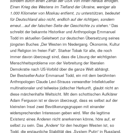
sondern durch einen Zerfall der USA von innen heraus erfolgen.
Einen Krieg des Westens im Tiefland der Ukraine, weniger als
1.000 Kilometer von Moskau entfernt, zu unterstützen, bedeutet
für Deutschland also nicht, endlich auf der richtigen, sondern
erneut…auf der falschen Seite der Geschichte zu stehen.“
Das
schreibt der bekannte Historiker und Anthropologe Emmanuel
Todd im aktuellen Geleitwort zur deutschen Übersetzung seines
jüngsten Buches „Der Westen im Niedergang. Ökonomie, Kultur
und Religion im freien Fall“. Starker Tobak für alle, die noch
immer davon überzeugt sind, dass die Lösung der wichtigsten
Menschheitsprobleme von der Verbreitung der liberalen
Demokratie nach US-Vorbild über die ganze Welt abhängt.
Der Bestseller-Autor Emmanuel Todd, ein mit dem berühmten
Anthropologen Claude Levi-Strauss verwandter Intellektueller
multinationaler und teilweise jüdischer Herkunft, glaubt nicht an
diese märchenhafte Weltsicht. Mit dem schottischen Aufklärer
Adam Ferguson ist er davon überzeugt, dass es selbst auf der
kleinsten Insel zwei Bevölkerungsgruppen mit einander
widersprechenden Interessen geben wird. Wer die legitime
Existenz eines Anderen nicht anerkennen könne, höre auf, er
selbst zu sein. Das „Andere“ für den heutigen Westen ist, so
Todd, die erstaunliche Stabilität des „System Putin“ in Russland.