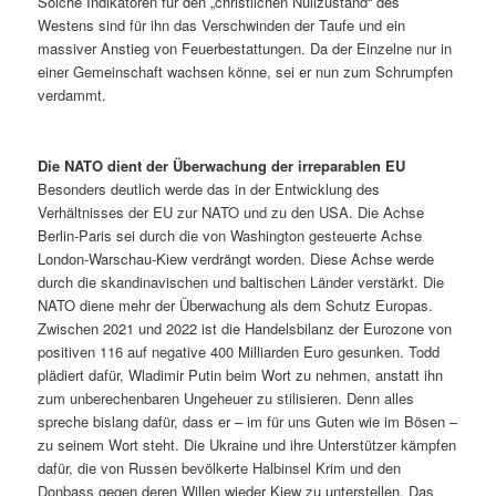
Solche Indikatoren für den „christlichen Nullzustand“ des
Westens sind für ihn das Verschwinden der Taufe und ein
massiver Anstieg von Feuerbestattungen. Da der Einzelne nur in
einer Gemeinschaft wachsen könne, sei er nun zum Schrumpfen
verdammt.
Die NATO dient der Überwachung der irreparablen EU
Besonders deutlich werde das in der Entwicklung des
Verhältnisses der EU zur NATO und zu den USA. Die Achse
Berlin-Paris sei durch die von Washington gesteuerte Achse
London-Warschau-Kiew verdrängt worden. Diese Achse werde
durch die skandinavischen und baltischen Länder verstärkt. Die
NATO diene mehr der Überwachung als dem Schutz Europas.
Zwischen 2021 und 2022 ist die Handelsbilanz der Eurozone von
positiven 116 auf negative 400 Milliarden Euro gesunken. Todd
plädiert dafür, Wladimir Putin beim Wort zu nehmen, anstatt ihn
zum unberechenbaren Ungeheuer zu stilisieren. Denn alles
spreche bislang dafür, dass er – im für uns Guten wie im Bösen –
zu seinem Wort steht. Die Ukraine und ihre Unterstützer kämpfen
dafür, die von Russen bevölkerte Halbinsel Krim und den
Donbass gegen deren Willen wieder Kiew zu unterstellen. Das