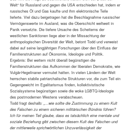
Welt“ für Russland und gegen die USA entschieden hat, indem er
russisches Öl und Gas kaufte und ihm elektronische Teile
lieferte. Viel dazu beigetragen hat die Beschlagnahme russischer
Vermögenswerte im Ausland, was die Oberschicht weltweit in
Panik versetzte. Die tiefere Ursache des Scheiterns der
westlichen Sanktionen liege aber in der Missachtung der
anthropologischen Diversität der Welt, betont Todd und verweist
dabei auf seine langjährigen Forschungen über den Einfluss der
Familienstrukturen auf Ökonomie, Ideologie und Politik.
Ergebnis: Bei weitem nicht überall begünstigen die
Familienstrukturen das Aufkommen der liberalen Demokratie, wie
Vulgär-Hegelinaner vermutet hatten. In vielen Ländern der Welt
herrschen stabile patriarchalische Strukturen vor, die zum Teil ein
Gegengewicht im Egalitarismus finden, kollektivistische
Sozialsysteme begünstigen sowie die woke LGBTQ-Ideologie
des postmodernen Westens verabscheuen.
Todd fragt deshalb:
„…wie sollte die Zustimmung zu einem Kult
des Falschen zu einem sicheren militärischen Bündnis führen?
Ich für meinen Teil glaube, dass es tatsächlich eine mentale und
soziale Beziehung gibt zwischen diesem Kult des Falschen und
der mittlerweile sprichwörtlichen Unzuverlässigkeit der