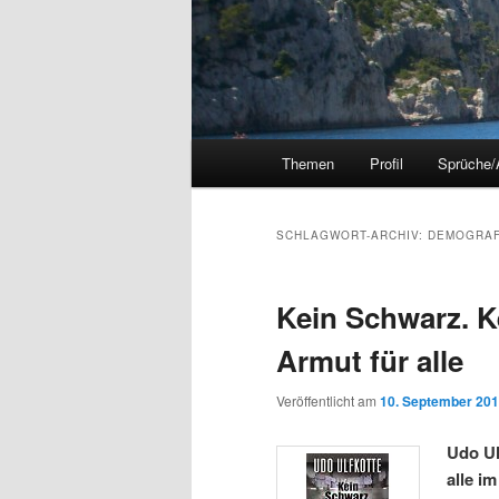
Hauptmenü
Themen
Profil
Sprüche/
SCHLAGWORT-ARCHIV:
DEMOGRAF
Kein Schwarz. K
Armut für alle
Veröffentlicht am
10. September 20
Udo Ul
alle i