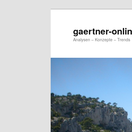
Zum
Zum
primären
sekundären
Inhalt
Inhalt
gaertner-onli
springen
springen
Analysen – Konzepte – Trends