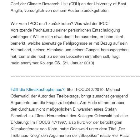
Chef der Climate Research Unit (CRU) an der University of East
Anglia, vorsorglich von seinem Posten zurückgetreten.
Wer vom IPCC muß zurücktreten? Was wird der IPCC-
Vorsitzende Pachauri zu seiner persönlichen Entschuldigung
vorbringen? Will er sich etwa damit herausreden, er habe nicht
bemerkt, welche aberwitzige Fehlprognose er mit Bezug auf sein
Heimatland, seinen Himalaya und seinen Ganges herausgegeben
hat, zumal die noch zu seinen Lebzeiten eintreffen soll, fragt
mein anonymer Kollege CS. (21. Januar 2010)
===================================================
Fällt die Klimakastrophe aus?,
titelt FOCUS 2/2010. Michael
Odenwald, der Autor des Titelbeitrags, bringt zunächst genügend
Argumente, um die Frage zu bejahen. Am Ende stimmt er aber
den durchaus nicht maßgeblichen Einwänden eines Stefan
Ramstorf zu. Diese Herumeierei des Kollegen Odenwald hat eine
Erklärung: Im FOCUS 47/1997, also kurz vor der berüchtigten
Klimakonferenz von Kioto, hatte Odenwald unter dem Titel „Der
Treibhaus-Krieg“ den Argumenten der „Skeptiker“ relativ viel Platz