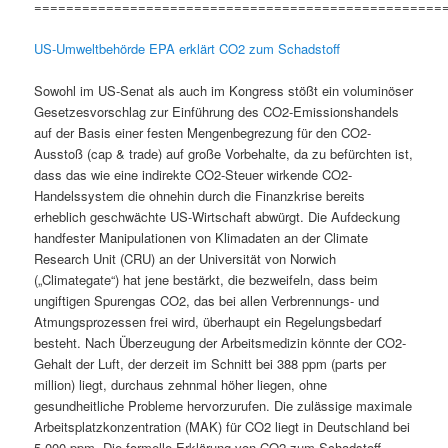
===================================================
US-Umweltbehörde EPA erklärt CO2 zum Schadstoff
Sowohl im US-Senat als auch im Kongress stößt ein voluminöser
Gesetzesvorschlag zur Einführung des CO2-Emissionshandels
auf der Basis einer festen Mengenbegrezung für den CO2-
Ausstoß (cap & trade) auf große Vorbehalte, da zu befürchten ist,
dass das wie eine indirekte CO2-Steuer wirkende CO2-
Handelssystem die ohnehin durch die Finanzkrise bereits
erheblich geschwächte US-Wirtschaft abwürgt. Die Aufdeckung
handfester Manipulationen von Klimadaten an der Climate
Research Unit (CRU) an der Universität von Norwich
(„Climategate“) hat jene bestärkt, die bezweifeln, dass beim
ungiftigen Spurengas CO2, das bei allen Verbrennungs- und
Atmungsprozessen frei wird, überhaupt ein Regelungsbedarf
besteht. Nach Überzeugung der Arbeitsmedizin könnte der CO2-
Gehalt der Luft, der derzeit im Schnitt bei 388 ppm (parts per
million) liegt, durchaus zehnmal höher liegen, ohne
gesundheitliche Probleme hervorzurufen. Die zulässige maximale
Arbeitsplatzkonzentration (MAK) für CO2 liegt in Deutschland bei
5.000 ppm. Die formelle Erklärung von CO2 zum Schadstoff