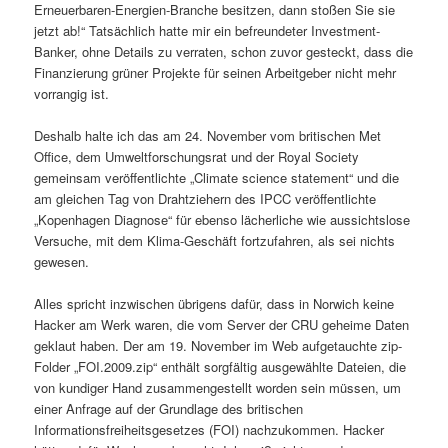
Erneuerbaren-Energien-Branche besitzen, dann stoßen Sie sie
jetzt ab!“ Tatsächlich hatte mir ein befreundeter Investment-
Banker, ohne Details zu verraten, schon zuvor gesteckt, dass die
Finanzierung grüner Projekte für seinen Arbeitgeber nicht mehr
vorrangig ist.
Deshalb halte ich das am 24. November vom britischen Met
Office, dem Umweltforschungsrat und der Royal Society
gemeinsam veröffentlichte „Climate science statement“ und die
am gleichen Tag von Drahtziehern des IPCC veröffentlichte
„Kopenhagen Diagnose“ für ebenso lächerliche wie aussichtslose
Versuche, mit dem Klima-Geschäft fortzufahren, als sei nichts
gewesen.
Alles spricht inzwischen übrigens dafür, dass in Norwich keine
Hacker am Werk waren, die vom Server der CRU geheime Daten
geklaut haben. Der am 19. November im Web aufgetauchte zip-
Folder „FOI.2009.zip“ enthält sorgfältig ausgewählte Dateien, die
von kundiger Hand zusammengestellt worden sein müssen, um
einer Anfrage auf der Grundlage des britischen
Informationsfreiheitsgesetzes (FOI) nachzukommen. Hacker