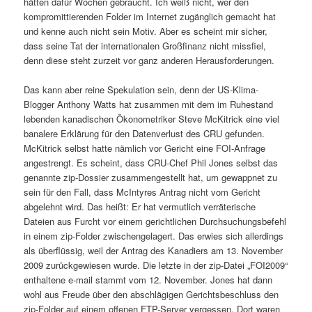
hätten dafür Wochen gebraucht. Ich weiß nicht, wer den
kompromittierenden Folder im Internet zugänglich gemacht hat
und kenne auch nicht sein Motiv. Aber es scheint mir sicher,
dass seine Tat der internationalen Großfinanz nicht missfiel,
denn diese steht zurzeit vor ganz anderen Herausforderungen.
Das kann aber reine Spekulation sein, denn der US-Klima-
Blogger Anthony Watts hat zusammen mit dem im Ruhestand
lebenden kanadischen Ökonometriker Steve McKitrick eine viel
banalere Erklärung für den Datenverlust des CRU gefunden.
McKitrick selbst hatte nämlich vor Gericht eine FOI-Anfrage
angestrengt. Es scheint, dass CRU-Chef Phil Jones selbst das
genannte zip-Dossier zusammengestellt hat, um gewappnet zu
sein für den Fall, dass McIntyres Antrag nicht vom Gericht
abgelehnt wird. Das heißt: Er hat vermutlich verräterische
Dateien aus Furcht vor einem gerichtlichen Durchsuchungsbefehl
in einem zip-Folder zwischengelagert. Das erwies sich allerdings
als überflüssig, weil der Antrag des Kanadiers am 13. November
2009 zurückgewiesen wurde. Die letzte in der zip-Datei „FOI2009“
enthaltene e-mail stammt vom 12. November. Jones hat dann
wohl aus Freude über den abschlägigen Gerichtsbeschluss den
zip-Folder auf einem offenen FTP-Server vergessen. Dort waren