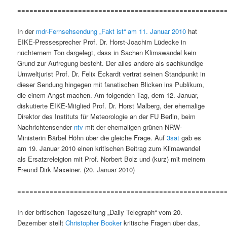
===================================================
In der
mdr-Fernsehsendung „Fakt ist“ am 11. Januar 2010
hat
EIKE-Pressesprecher Prof. Dr. Horst-Joachim Lüdecke in
nüchternem Ton dargelegt, dass in Sachen Klimawandel kein
Grund zur Aufregung besteht. Der alles andere als sachkundige
Umweltjurist Prof. Dr. Felix Eckardt vertrat seinen Standpunkt in
dieser Sendung hingegen mit fanatischen Blicken ins Publikum,
die einem Angst machen. Am folgenden Tag, dem 12. Januar,
diskutierte EIKE-Mitglied Prof. Dr. Horst Malberg, der ehemalige
Direktor des Instituts für Meteorologie an der FU Berlin, beim
Nachrichtensender
ntv
mit der ehemaligen grünen NRW-
Ministerin Bärbel Höhn über die gleiche Frage. Auf
3sat
gab es
am 19. Januar 2010 einen kritischen Beitrag zum Klimawandel
als Ersatzreleigion mit Prof. Norbert Bolz und (kurz) mit meinem
Freund Dirk Maxeiner. (20. Januar 2010)
===================================================
In der britischen Tageszeitung „Daily Telegraph“ vom 20.
Dezember stellt
Christopher Booker
kritische Fragen über das,