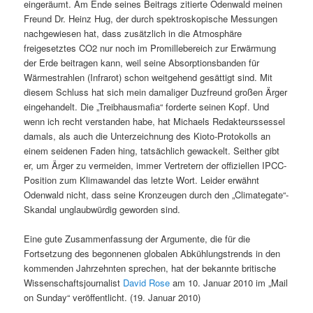
eingeräumt. Am Ende seines Beitrags zitierte Odenwald meinen
Freund Dr. Heinz Hug, der durch spektroskopische Messungen
nachgewiesen hat, dass zusätzlich in die Atmosphäre
freigesetztes CO2 nur noch im Promillebereich zur Erwärmung
der Erde beitragen kann, weil seine Absorptionsbanden für
Wärmestrahlen (Infrarot) schon weitgehend gesättigt sind. Mit
diesem Schluss hat sich mein damaliger Duzfreund großen Ärger
eingehandelt. Die „Treibhausmafia“ forderte seinen Kopf. Und
wenn ich recht verstanden habe, hat Michaels Redakteurssessel
damals, als auch die Unterzeichnung des Kioto-Protokolls an
einem seidenen Faden hing, tatsächlich gewackelt. Seither gibt
er, um Ärger zu vermeiden, immer Vertretern der offiziellen IPCC-
Position zum Klimawandel das letzte Wort. Leider erwähnt
Odenwald nicht, dass seine Kronzeugen durch den „Climategate“-
Skandal unglaubwürdig geworden sind.
Eine gute Zusammenfassung der Argumente, die für die
Fortsetzung des begonnenen globalen Abkühlungstrends in den
kommenden Jahrzehnten sprechen, hat der bekannte britische
Wissenschaftsjournalist
David Rose
am 10. Januar 2010 im „Mail
on Sunday“ veröffentlicht. (19. Januar 2010)