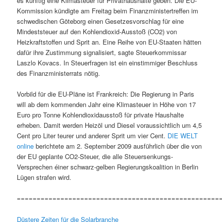
es künftig eine Klimasteuer für Privathaushalte geben. Die EU-
Kommission kündigte am Freitag beim Finanzministertreffen im
schwedischen Göteborg einen Gesetzesvorschlag für eine
Mindeststeuer auf den Kohlendioxid-Ausstoß (CO2) von
Heizkraftstoffen und Sprit an. Eine Reihe von EU-Staaten hätten
dafür ihre Zustimmung signalisiert, sagte Steuerkommissar
Laszlo Kovacs. In Steuerfragen ist ein einstimmiger Beschluss
des Finanzministerrats nötig.
Vorbild für die EU-Pläne ist Frankreich: Die Regierung in Paris
will ab dem kommenden Jahr eine Klimasteuer in Höhe von 17
Euro pro Tonne Kohlendioxidausstoß für private Haushalte
erheben. Damit werden Heizöl und Diesel voraussichtlich um 4,5
Cent pro Liter teurer und anderer Sprit um vier Cent.
DIE WELT
online
berichtete am 2. September 2009 ausführlich über die von
der EU geplante CO2-Steuer, die alle Steuersenkungs-
Versprechen éiner schwarz-gelben Regierungskoalition in Berlin
Lügen strafen wird.
===================================================
Düstere Zeiten für die Solarbranche