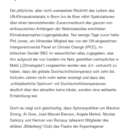
Der plötzliche, aber nicht unerwartete Rücktritt des Leiters des
UN-Klimasekretariats in Bonn Ivo de Boer nährt Spekulationen
über einen bevorstehenden Zusammenbruch des ganzen von
einflussreichen Anhängern der Weltstaatsidee errichteten
Klimakatastrophen-Lügengebäudes. Nur wenige Tage zuvor hatte
Phil Jones, ein führendes Mitglied des von der UN eingesetzten
Intergovernmental Panel on Climate Change (IPCC), im
britischen Sender BBC im wesentlichen alles zugegeben, was
ihm aufgrund der von Insidern ins Netz gestellten vertraulichen e-
Mails („Climategate“) vorgeworfen worden war, d.h. vertuscht zu
haben, dass die globale Durchschnittstemperatur seit zehn bis
fünfzehn Jahren nicht mehr weiter ansteigt und dass das
„mittelalterliche Optimum“ mit Durchschnittstemperaturen
deutlich über den aktuellen keine lokale, sondern eine weltweite
Entwicklung war.
Doch es zeigt sich gleichzeitig, dass Spitzenpolitiker um Maurice
Strong, Al Gore, José Manuel Barroso, Angela Merkel, Nicolas
Sarkozy und Herman van Rompuy (allesamt Mitglieder des
elitären „Bilderberg“-Club) das Fiasko der Kopenhagener