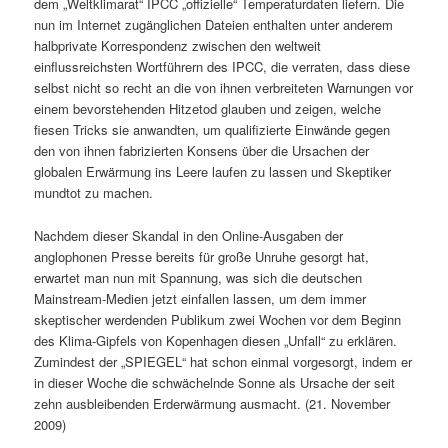
dem „Weltklimarat“ IPCC „offizielle“ Temperaturdaten liefern. Die
nun im Internet zugänglichen Dateien enthalten unter anderem
halbprivate Korrespondenz zwischen den weltweit
einflussreichsten Wortführern des IPCC, die verraten, dass diese
selbst nicht so recht an die von ihnen verbreiteten Warnungen vor
einem bevorstehenden Hitzetod glauben und zeigen, welche
fiesen Tricks sie anwandten, um qualifizierte Einwände gegen
den von ihnen fabrizierten Konsens über die Ursachen der
globalen Erwärmung ins Leere laufen zu lassen und Skeptiker
mundtot zu machen.
Nachdem dieser Skandal in den Online-Ausgaben der
anglophonen Presse bereits für große Unruhe gesorgt hat,
erwartet man nun mit Spannung, was sich die deutschen
Mainstream-Medien jetzt einfallen lassen, um dem immer
skeptischer werdenden Publikum zwei Wochen vor dem Beginn
des Klima-Gipfels von Kopenhagen diesen „Unfall“ zu erklären.
Zumindest der „SPIEGEL“ hat schon einmal vorgesorgt, indem er
in dieser Woche die schwächelnde Sonne als Ursache der seit
zehn ausbleibenden Erderwärmung ausmacht. (21. November
2009)