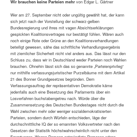
Wir brauchen keine Parteien mehr
von Edgar L. Gärtner
Wer am 27. September nicht oder ungültig gewählt hat, der kann
sich jetzt nach der Vorstellung der schwarz-gelben
Bundesregierung und ihres mit vagen Absichtserklärungen
gespickten Koalitionsvertrages nur bestätigt fühlen. Wären auch
noch einige Rote oder Grüne an den Koalitionsverhandlungen
beteiligt gewesen, sähe das schriftliche Verhandlungsergebnis
mit ziemlicher Sicherheit nicht viel anders aus. Das lässt nur den
Schluss zu, dass wir in Deutschland weder Parteien noch Wahlen
brauchen. Ohnehin lässt sich das so genannte „Parteienprivileg“
nur mithilfe verfassungsjuristischer Purzelbäume mit dem Artikel
21 des Bonner Grundgesetzes begründen. Dem
Verfassungsauftrag der repräsentativen Demokratie käme
jedenfalls auch eine Besetzung des Parlaments über ein
Losverfahren buchstabengetreu nach. Würde über die
Zusammensetzung des Deutschen Bundestages nicht durch die
Wahl zwischen mehr oder weniger sozialdemokratisierten
Parteien, sondern durch Würfeln entschieden, läge der
durchschnittliche IQ der so ernannten Volksvertreter nach den
Gesetzen der Statistik höchstwahrscheinlich nicht unter den
Erwartungen. Wegen Demenz entmündigte Personen wären