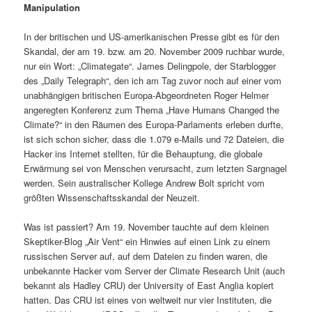
Manipulation
In der britischen und US-amerikanischen Presse gibt es für den
Skandal, der am 19. bzw. am 20. November 2009 ruchbar wurde,
nur ein Wort: „Climategate“. James Delingpole, der Starblogger
des „Daily Telegraph“, den ich am Tag zuvor noch auf einer vom
unabhängigen britischen Europa-Abgeordneten Roger Helmer
angeregten Konferenz zum Thema „Have Humans Changed the
Climate?“ in den Räumen des Europa-Parlaments erleben durfte,
ist sich schon sicher, dass die 1.079 e-Mails und 72 Dateien, die
Hacker ins Internet stellten, für die Behauptung, die globale
Erwärmung sei von Menschen verursacht, zum letzten Sargnagel
werden. Sein australischer Kollege Andrew Bolt spricht vom
größten Wissenschaftsskandal der Neuzeit.
Was ist passiert? Am 19. November tauchte auf dem kleinen
Skeptiker-Blog „Air Vent“ ein Hinwies auf einen Link zu einem
russischen Server auf, auf dem Dateien zu finden waren, die
unbekannte Hacker vom Server der Climate Research Unit (auch
bekannt als Hadley CRU) der University of East Anglia kopiert
hatten. Das CRU ist eines von weltweit nur vier Instituten, die