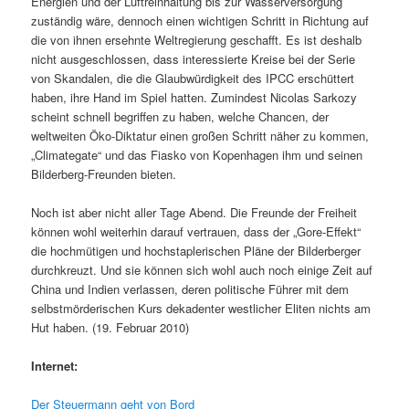
Energien und der Luftreinhaltung bis zur Wasserversorgung
zuständig wäre, dennoch einen wichtigen Schritt in Richtung auf
die von ihnen ersehnte Weltregierung geschafft. Es ist deshalb
nicht ausgeschlossen, dass interessierte Kreise bei der Serie
von Skandalen, die die Glaubwürdigkeit des IPCC erschüttert
haben, ihre Hand im Spiel hatten. Zumindest Nicolas Sarkozy
scheint schnell begriffen zu haben, welche Chancen, der
weltweiten Öko-Diktatur einen großen Schritt näher zu kommen,
„Climategate“ und das Fiasko von Kopenhagen ihm und seinen
Bilderberg-Freunden bieten.
Noch ist aber nicht aller Tage Abend. Die Freunde der Freiheit
können wohl weiterhin darauf vertrauen, dass der „Gore-Effekt“
die hochmütigen und hochstaplerischen Pläne der Bilderberger
durchkreuzt. Und sie können sich wohl auch noch einige Zeit auf
China und Indien verlassen, deren politische Führer mit dem
selbstmörderischen Kurs dekadenter westlicher Eliten nichts am
Hut haben. (19. Februar 2010)
Internet:
Der Steuermann geht von Bord