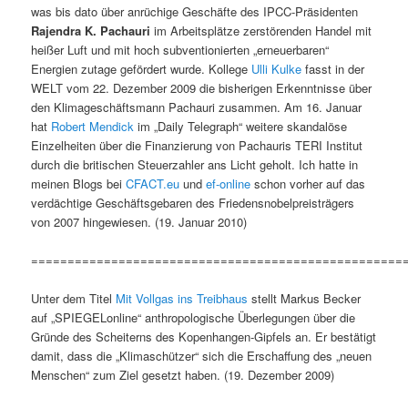
was bis dato über anrüchige Geschäfte des IPCC-Präsidenten
Rajendra K. Pachauri
im Arbeitsplätze zerstörenden Handel mit
heißer Luft und mit hoch subventionierten „erneuerbaren“
Energien zutage gefördert wurde. Kollege
Ulli Kulke
fasst in der
WELT vom 22. Dezember 2009 die bisherigen Erkenntnisse über
den Klimageschäftsmann Pachauri zusammen. Am 16. Januar
hat
Robert Mendick
im „Daily Telegraph“ weitere skandalöse
Einzelheiten über die Finanzierung von Pachauris TERI Institut
durch die britischen Steuerzahler ans Licht geholt. Ich hatte in
meinen Blogs bei
CFACT.eu
und
ef-online
schon vorher auf das
verdächtige Geschäftsgebaren des Friedensnobelpreisträgers
von 2007 hingewiesen. (19. Januar 2010)
===================================================
Unter dem Titel
Mit Vollgas ins Treibhaus
stellt Markus Becker
auf „SPIEGELonline“ anthropologische Überlegungen über die
Gründe des Scheiterns des Kopenhangen-Gipfels an. Er bestätigt
damit, dass die „Klimaschützer“ sich die Erschaffung des „neuen
Menschen“ zum Ziel gesetzt haben. (19. Dezember 2009)