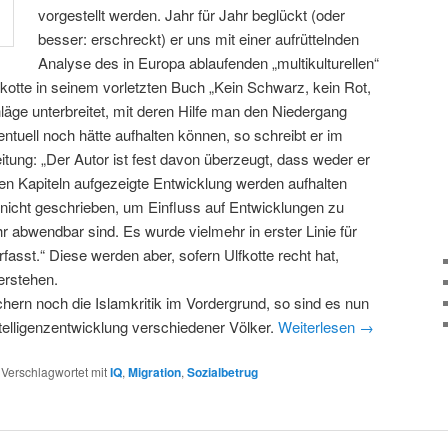
vorgestellt werden. Jahr für Jahr beglückt (oder
besser: erschreckt) er uns mit einer aufrüttelnden
Analyse des in Europa ablaufenden „multikulturellen“
otte in seinem vorletzten Buch „Kein Schwarz, kein Rot,
äge unterbreitet, mit deren Hilfe man den Niedergang
tuell noch hätte aufhalten können, so schreibt er im
eitung: „Der Autor ist fest davon überzeugt, dass weder er
den Kapiteln aufgezeigte Entwicklung werden aufhalten
icht geschrieben, um Einfluss auf Entwicklungen zu
 abwendbar sind. Es wurde vielmehr in erster Linie für
asst.“ Diese werden aber, sofern Ulfkotte recht hat,
erstehen.
chern noch die Islamkritik im Vordergrund, so sind es nun
elligenzentwicklung verschiedener Völker.
Weiterlesen
→
|
Verschlagwortet mit
IQ
,
Migration
,
Sozialbetrug