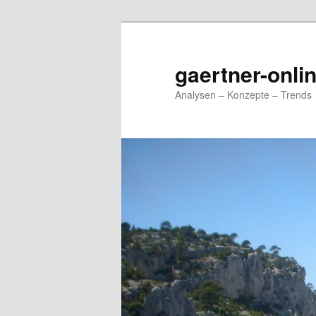
Zum
Zum
primären
sekundären
Inhalt
Inhalt
gaertner-onli
springen
springen
Analysen – Konzepte – Trends