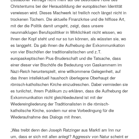
Christentums bei der Herausbildung der europäischen Identität
verwiesen wird. Dieses Machwerk ist freilich noch längst nicht in
trockenen Tüchern. Die aktuelle Finanzkrise und die hilflose Art,
mit der die Politik damit umgeht, zeigt, dass unsere
neunmalklugen Berufspolitiker in Wirklichkeit nicht wissen, wo
ihnen der Kopf steht und nur so tun können, als wüssten sie, wo
es langgeht. Da gab ihnen die Aufhebung der Exkommunikation
von vier Bischöfen der traditionalistischen und z.T.
europaskeptischen Pius-Bruderschaft und die Tatsache, dass
einer dieser vier Bischöfe die Bedeutung von Gaskammern im
Nazi-Reich herunterspielt, eine willkommene Gelegenheit, auf
das ihnen intellektuell haushoch überlegene Oberhaupt der
römisch-katholischen Kirche einzudreschen. Dabei vermieden sie
es tunlichst, ihrem Publikum zu erklären, dass die Aufhebung der
Exkommunikation nicht gleichbedeutend ist mit der
Wiedereingliederung der Traditionalisten in die römisch-
katholische Kirche, sondern nur eine Vorbedingung für die
Wiederaufnahme des Dialogs mit ihnen.
„Was treibt denn den Joseph Ratzinger aus Marktl am Inn nur
um, dass er sich mit allen anlegt? Aggressiv von Natur scheint er