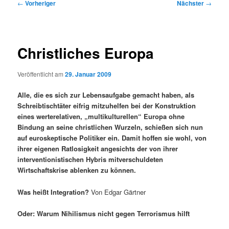
Beitragsnavigation
←
Vorheriger
Nächster
→
Christliches Europa
Veröffentlicht am
29. Januar 2009
Alle, die es sich zur Lebensaufgabe gemacht haben, als
Schreibtischtäter eifrig mitzuhelfen bei der Konstruktion
eines werterelativen, „multikulturellen“ Europa ohne
Bindung an seine christlichen Wurzeln, schießen sich nun
auf euroskeptische Politiker ein. Damit hoffen sie wohl, von
ihrer eigenen Ratlosigkeit angesichts der von ihrer
interventionistischen Hybris mitverschuldeten
Wirtschaftskrise ablenken zu können.
Was heißt Integration?
Von Edgar Gärtner
Oder: Warum Nihilismus nicht gegen Terrorismus hilft