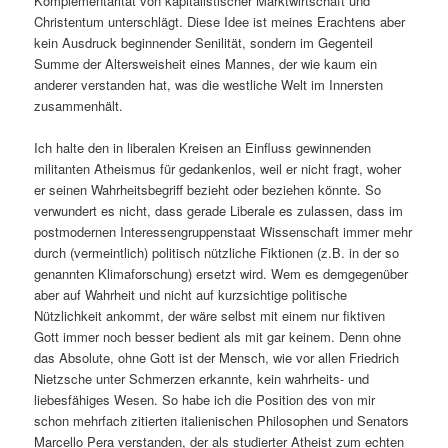
Komplementarität von kapitalistischer Marktwirtschaft und
Christentum unterschlägt. Diese Idee ist meines Erachtens aber
kein Ausdruck beginnender Senilität, sondern im Gegenteil
Summe der Altersweisheit eines Mannes, der wie kaum ein
anderer verstanden hat, was die westliche Welt im Innersten
zusammenhält.
Ich halte den in liberalen Kreisen an Einfluss gewinnenden
militanten Atheismus für gedankenlos, weil er nicht fragt, woher
er seinen Wahrheitsbegriff bezieht oder beziehen könnte. So
verwundert es nicht, dass gerade Liberale es zulassen, dass im
postmodernen Interessengruppenstaat Wissenschaft immer mehr
durch (vermeintlich) politisch nützliche Fiktionen (z.B. in der so
genannten Klimaforschung) ersetzt wird. Wem es demgegenüber
aber auf Wahrheit und nicht auf kurzsichtige politische
Nützlichkeit ankommt, der wäre selbst mit einem nur fiktiven
Gott immer noch besser bedient als mit gar keinem. Denn ohne
das Absolute, ohne Gott ist der Mensch, wie vor allen Friedrich
Nietzsche unter Schmerzen erkannte, kein wahrheits- und
liebesfähiges Wesen. So habe ich die Position des von mir
schon mehrfach zitierten italienischen Philosophen und Senators
Marcello Pera verstanden, der als studierter Atheist zum echten