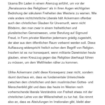
Usama Bin Laden in einem Atemzug anführt, um vor der
„Renaissance des Religiösen“ als in ihren Augen wichtigsten
Bedrohung der säkularen Freiheiten des Westens zu warnen. Wie
viele andere nichtchristliche Liberale hält Ackermann offenbar
auch den christlichen Glauben für Unvernunft, wenn nicht
Blödsinn, den man zwar in einem freiheitlichen und
pluralistischen Gemeinwesen, unter Berufung auf Sigmund
Freud, in Form privater Marotten jedermann gnädig zugesteht,
der aber aus dem öffentlichen Raum verbannt werden soll. Diese
Auffassung widerspricht freilich schon dem Begriff von Religion.
Insofern ist es nur konsequent, wenn militante Darwinisten heute
glauben, einen Kreuzzug gegen das Religiöse überhaupt führen
zu müssen, um dem Weltfrieden näher zu kommen.
Ulrike Ackermann zieht diese Konsequenz zwar nicht, sondern
räumt durchaus ein, dass es fundamentale Unterschiede
zwischen dem christlichen und dem muslimischen Gottes- und
Menschenbild gibt und dass das heute im Westen noch
vorherrschende liberale Verständnis von Freiheit etwas mit der
christlichen Lehre von der Willensfreiheit zu tun hat. Sie nimmt
also an, dass es Abstufungen im Irrationalen gibt, bleibt aber