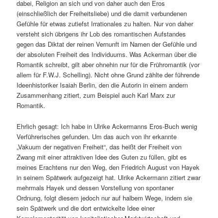
dabei, Religion an sich und von daher auch den Eros
(einschließlich der Freiheitsliebe) und die damit verbundenen
Gefühle für etwas zutiefst Irrationales zu halten. Nur von daher
versteht sich übrigens ihr Lob des romantischen Aufstandes
gegen das Diktat der reinen Vernunft im Namen der Gefühle und
der absoluten Freiheit des Individuums. Was Ackerman über die
Romantik schreibt, gilt aber ohnehin nur für die Frühromantik (vor
allem für F.W.J. Schelling). Nicht ohne Grund zählte der führende
Ideenhistoriker Isaiah Berlin, den die Autorin in einem andern
Zusammenhang zitiert, zum Beispiel auch Karl Marx zur
Romantik.
Ehrlich gesagt: Ich habe in Ulrike Ackermanns Eros-Buch wenig
Verführerisches gefunden. Um das auch von ihr erkannte
„Vakuum der negativen Freiheit“, das heißt der Freiheit von
Zwang mit einer attraktiven Idee des Guten zu füllen, gibt es
meines Erachtens nur den Weg, den Friedrich August von Hayek
in seinem Spätwerk aufgezeigt hat. Ulrike Ackermann zitiert zwar
mehrmals Hayek und dessen Vorstellung von spontaner
Ordnung, folgt diesem jedoch nur auf halbem Wege, indem sie
sein Spätwerk und die dort entwickelte Idee einer