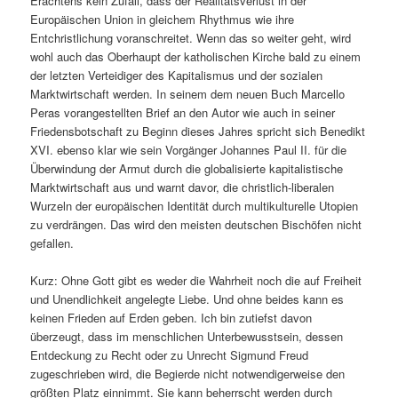
Erachtens kein Zufall, dass der Realitätsverlust in der
Europäischen Union in gleichem Rhythmus wie ihre
Entchristlichung voranschreitet. Wenn das so weiter geht, wird
wohl auch das Oberhaupt der katholischen Kirche bald zu einem
der letzten Verteidiger des Kapitalismus und der sozialen
Marktwirtschaft werden. In seinem dem neuen Buch Marcello
Peras vorangestellten Brief an den Autor wie auch in seiner
Friedensbotschaft zu Beginn dieses Jahres spricht sich Benedikt
XVI. ebenso klar wie sein Vorgänger Johannes Paul II. für die
Überwindung der Armut durch die globalisierte kapitalistische
Marktwirtschaft aus und warnt davor, die christlich-liberalen
Wurzeln der europäischen Identität durch multikulturelle Utopien
zu verdrängen. Das wird den meisten deutschen Bischöfen nicht
gefallen.
Kurz: Ohne Gott gibt es weder die Wahrheit noch die auf Freiheit
und Unendlichkeit angelegte Liebe. Und ohne beides kann es
keinen Frieden auf Erden geben. Ich bin zutiefst davon
überzeugt, dass im menschlichen Unterbewusstsein, dessen
Entdeckung zu Recht oder zu Unrecht Sigmund Freud
zugeschrieben wird, die Begierde nicht notwendigerweise den
größten Platz einnimmt. Sie kann beherrscht werden durch