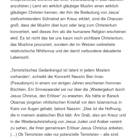
anzuhören.) Lernt ein wirklich gläubiger Muslim einen wirklich
gläubigen Christen kennen, der ihm die Bedeutung von Jesus’
stellvertretendem Sühnetod am Kreuz erklärt, sind die Chancen
groß, dass der Muslim über kurz oder lang zum Christentum
konvertiert, weil dieses ihm als die humanere Religion erscheinen
wird. Es ist nicht das bei uns kaum noch sichtbare Christentum,
das Muslime provoziert, sondern der im Westen verbreitete
relativistische Nihilismus und der damit verbundene dekadente
Lebensstil.
„Terroristisches Gedankengut ist latent in jedem Moslem
vorhanden“, schreibt der Konvertit Nassim Ben Iman
(Pseudonym) in einem vor einigen Jahren erschienen frommen
Büchlein. Ein Sinneswandel sei nur über die „Wiedergeburt durch
Jesus Christus, den Erlöser“ zu erwarten. Als hätte er Barack
Obamas jüngsten nihilistischen Kniefall vor dem Islamismus in
Kairo vor Augen gehabt, betont Nassim: „Dies ist die Hoffnung,
die in meinem arabischen Blut lebt: Am Grab, also am Kreuz und
in der Wiederauferstehung von Jesus Juden und Araber vereint
zu sehen, die ihren gemeinsam Erlöser Jesus Christus anbeten,
(…) Ob Terroristen oder nur potenzielle Terroristen – alle sind