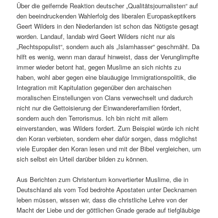
Über die geifernde Reaktion deutscher „Qualitätsjournalisten“ auf
den beeindruckenden Wahlerfolg des liberalen Europaskeptikers
Geert Wilders in den Niederlanden ist schon das Nötigste gesagt
worden. Landauf, landab wird Geert Wilders nicht nur als
„Rechtspopulist“, sondern auch als „Islamhasser“ geschmäht. Da
hilft es wenig, wenn man darauf hinweist, dass der Verunglimpfte
immer wieder betont hat, gegen Muslime an sich nichts zu
haben, wohl aber gegen eine blauäugige Immigrationspolitik, die
Integration mit Kapitulation gegenüber den archaischen
moralischen Einstellungen von Clans verwechselt und dadurch
nicht nur die Gettoisierung der Einwandererfamilien fördert,
sondern auch den Terrorismus. Ich bin nicht mit allem
einverstanden, was Wilders fordert. Zum Beispiel würde ich nicht
den Koran verbieten, sondern eher dafür sorgen, dass möglichst
viele Europäer den Koran lesen und mit der Bibel vergleichen, um
sich selbst ein Urteil darüber bilden zu können.
Aus Berichten zum Christentum konvertierter Muslime, die in
Deutschland als vom Tod bedrohte Apostaten unter Decknamen
leben müssen, wissen wir, dass die christliche Lehre von der
Macht der Liebe und der göttlichen Gnade gerade auf tiefgläubige