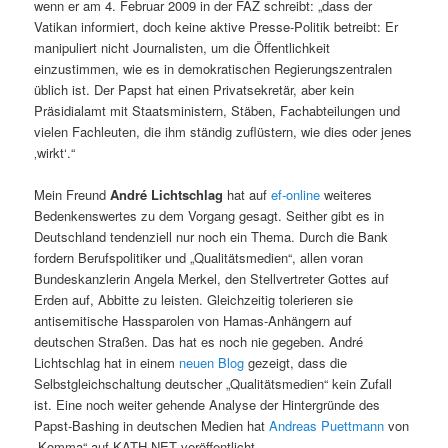
wenn er am 4. Februar 2009 in der FAZ schreibt: „dass der
Vatikan informiert, doch keine aktive Presse-Politik betreibt: Er
manipuliert nicht Journalisten, um die Öffentlichkeit
einzustimmen, wie es in demokratischen Regierungszentralen
üblich ist. Der Papst hat einen Privatsekretär, aber kein
Präsidialamt mit Staatsministern, Stäben, Fachabteilungen und
vielen Fachleuten, die ihm ständig zuflüstern, wie dies oder jenes
‚wirkt‘.“
Mein Freund
André Lichtschlag
hat auf
ef-online
weiteres
Bedenkenswertes zu dem Vorgang gesagt. Seither gibt es in
Deutschland tendenziell nur noch ein Thema. Durch die Bank
fordern Berufspolitiker und „Qualitätsmedien“, allen voran
Bundeskanzlerin Angela Merkel, den Stellvertreter Gottes auf
Erden auf, Abbitte zu leisten. Gleichzeitig tolerieren sie
antisemitische Hassparolen von Hamas-Anhängern auf
deutschen Straßen. Das hat es noch nie gegeben. André
Lichtschlag hat in einem
neuen Blog
gezeigt, dass die
Selbstgleichschaltung deutscher „Qualitätsmedien“ kein Zufall
ist. Eine noch weiter gehende Analyse der Hintergründe des
Papst-Bashing in deutschen Medien hat
Andreas Puettmann
von
„Komma“ auf KATH.NET veröffentlicht.