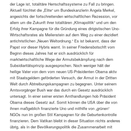
der Lage ist, totalitäre Herrschaftssysteme zu Fall zu bringen.
Aktuell fürchtet die „Elite“ um Bundeskanzlerin Angela Merkel,
angesichts der fortschreitenden wirtschaftlichen Rezession, vor
allem um die Zukunft ihrer totalitären „Klimapolitik“ und um den
Erfolg ihrer Kampagne für die Gründung eines dirigistischen Uno-
Wirtschaftsrates als Meilenstein auf dem Weg zu einer dezidiert
antichristlichen „Neuen Weltordnung.“ Es ist bekannt, dass der
Papst vor dieser Hybris warnt. In seiner Friedensbotschft vom
Beginn dieses Jahres hat er sich ausdrücklich für
marktwirtschaftliche Wege der Armutsbekämpfung nach dem
Subsidiaritätsprinzip ausgesprochen. Noch weniger hält der
heilige Vater von dem vom neuen US-Präsidenten Obama aktiv
mit Staatsgeldern geförderten Versuch, der Armut in der Dritten
Welt durch Abtreibungskampagnen zu begegnen. Unter seinem
Amtsvorgänger Bush war das durch ein Gesetz ausdrücklich
untersagt. In einer seiner ersten Amthandlungen hob Präsident
Obama dieses Gesetz auf. Somit können die USA über die von
ihnen maßgeblich finanzierte Uno und mithilfe von „grünen“
NGOs nun im großen Stil Kampagnen für die Geburtenkontrolle
finanzieren. Dem Vatikan bleibt in dieser Situation nichts anderes
übrig, als in der Bevölkerungspolitik die Zusammenarbeit mit