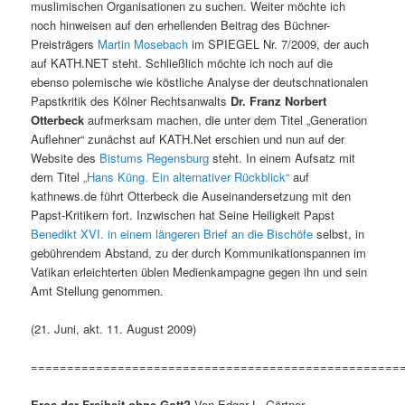
muslimischen Organisationen zu suchen. Weiter möchte ich
noch hinweisen auf den erhellenden Beitrag des Büchner-
Preisträgers
Martin Mosebach
im SPIEGEL Nr. 7/2009, der auch
auf KATH.NET steht. Schließlich möchte ich noch auf die
ebenso polemische wie köstliche Analyse der deutschnationalen
Papstkritik des Kölner Rechtsanwalts
Dr. Franz Norbert
Otterbeck
aufmerksam machen, die unter dem Titel „Generation
Auflehner“ zunächst auf KATH.Net erschien und nun auf der
Website des
Bistums Regensburg
steht. In einem Aufsatz mit
dem Titel
„Hans Küng. Ein alternativer Rückblick“
auf
kathnews.de führt Otterbeck die Auseinandersetzung mit den
Papst-Kritikern fort. Inzwischen hat Seine Heiligkeit Papst
Benedikt XVI. in einem längeren Brief an die Bischöfe
selbst, in
gebührendem Abstand, zu der durch Kommunikationspannen im
Vatikan erleichterten üblen Medienkampagne gegen ihn und sein
Amt Stellung genommen.
(21. Juni, akt. 11. August 2009)
===================================================
Eros der Freiheit ohne Gott?
Von Edgar L. Gärtner