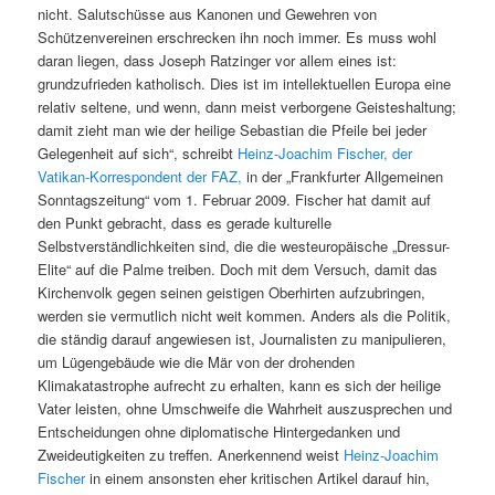
nicht. Salutschüsse aus Kanonen und Gewehren von
Schützenvereinen erschrecken ihn noch immer. Es muss wohl
daran liegen, dass Joseph Ratzinger vor allem eines ist:
grundzufrieden katholisch. Dies ist im intellektuellen Europa eine
relativ seltene, und wenn, dann meist verborgene Geisteshaltung;
damit zieht man wie der heilige Sebastian die Pfeile bei jeder
Gelegenheit auf sich“, schreibt
Heinz-Joachim Fischer, der
Vatikan-Korrespondent der FAZ,
in der „Frankfurter Allgemeinen
Sonntagszeitung“ vom 1. Februar 2009. Fischer hat damit auf
den Punkt gebracht, dass es gerade kulturelle
Selbstverständlichkeiten sind, die die westeuropäische „Dressur-
Elite“ auf die Palme treiben. Doch mit dem Versuch, damit das
Kirchenvolk gegen seinen geistigen Oberhirten aufzubringen,
werden sie vermutlich nicht weit kommen. Anders als die Politik,
die ständig darauf angewiesen ist, Journalisten zu manipulieren,
um Lügengebäude wie die Mär von der drohenden
Klimakatastrophe aufrecht zu erhalten, kann es sich der heilige
Vater leisten, ohne Umschweife die Wahrheit auszusprechen und
Entscheidungen ohne diplomatische Hintergedanken und
Zweideutigkeiten zu treffen. Anerkennend weist
Heinz-Joachim
Fischer
in einem ansonsten eher kritischen Artikel darauf hin,