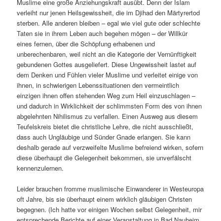
Muslime eine große Anziehungskraft ausübt. Denn der Islam
verleiht nur jenen Heilsgewissheit, die im Djihad den Märtyrertod
sterben. Alle anderen bleiben – egal wie viel gute oder schlechte
Taten sie in ihrem Leben auch begehen mögen – der Willkür
eines fernen, über die Schöpfung erhabenen und
unberechenbaren, weil nicht an die Kategorie der Vernünftigkeit
gebundenen Gottes ausgeliefert. Diese Ungewissheit lastet auf
dem Denken und Fühlen vieler Muslime und verleitet einige von
ihnen, in schwierigen Lebenssituationen den vermeintlich
einzigen ihnen offen stehenden Weg zum Heil einzuschlagen –
und dadurch in Wirklichkeit der schlimmsten Form des von ihnen
abgelehnten Nihilismus zu verfallen. Einen Ausweg aus diesem
Teufelskreis bietet die christliche Lehre, die nicht ausschließt,
dass auch Ungläubige und Sünder Gnade erlangen. Sie kann
deshalb gerade auf verzweifelte Muslime befreiend wirken, sofern
diese überhaupt die Gelegenheit bekommen, sie unverfälscht
kennenzulernen.
Leider brauchen fromme muslimische Einwanderer in Westeuropa
oft Jahre, bis sie überhaupt einem wirklich gläubigen Christen
begegnen. (Ich hatte vor einigen Wochen selbst Gelegenheit, mir
entsprechende Berichte auf einer Veranstaltung in Bad Nauheim