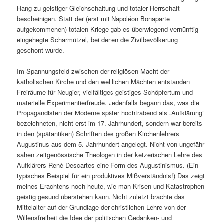
Hang zu geistiger Gleichschaltung und totaler Herrschaft
bescheinigen. Statt der (erst mit Napoléon Bonaparte
aufgekommenen) totalen Kriege gab es überwiegend vernünftig
eingehegte Scharmützel, bei denen die Zivilbevölkerung
geschont wurde.
Im Spannungsfeld zwischen der religiösen Macht der
katholischen Kirche und den weltlichen Mächten entstanden
Freiräume für Neugier, vielfältiges geistiges Schöpfertum und
materielle Experimentierfreude. Jedenfalls begann das, was die
Propagandisten der Moderne später hochtrabend als „Aufklärung“
bezeichneten, nicht erst im 17. Jahrhundert, sondern war bereits
in den (spätantiken) Schriften des großen Kirchenlehrers
Augustinus aus dem 5. Jahrhundert angelegt. Nicht von ungefähr
sahen zeitgenössische Theologen in der ketzerischen Lehre des
Aufklärers René Descartes eine Form des Augustinismus. (Ein
typisches Beispiel für ein produktives Mißverständnis!) Das zeigt
meines Erachtens noch heute, wie man Krisen und Katastrophen
geistig gesund überstehen kann. Nicht zuletzt brachte das
Mittelalter auf der Grundlage der christlichen Lehre von der
Willensfreiheit die Idee der politischen Gedanken- und