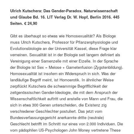
Ulrich Kutschera: Das Gender-Paradox. Naturwissenschaft
und Glaube Bd. 16. LIT Verlag Dr. W. Hopf, Berlin 2016. 445
Seiten. € 24,90
Gibt es überhaupt so etwas wie Homosexualität? Als Biologe
muss Ulrich Kutschera, Professor für Pflanzenphysiologie und
Evolutionsbiologie an der Universität Kassel, diese Frage klar
verneinen. Sexualität ist in der Biologie seit langem definiert als
Vereinigung einer Samenzelle mit einer Eizelle. In der Sprache
der Biologie ist Sex = Meiose + Gametenfusion (Zygotenbildung).
Homosexualität ist insofern ein Widerspruch in sich. Was der
landläufige Begriff meint, ist Homoerotik. In ähnlicher Weise
zerpflückt Kutschera die schwammige Begrifflichkeit der
zeitgenössischen Gender-Ideologie, die mit dem Anspruch der
Wissenschaftlichkeit auftritt und anstelle von Mann und Frau, die
sich in etwa 300 Genen unterscheiden, die Existenz zig
verschiedener Geschlechter postuliert. Das jetzt vom
Bundesverfassungsgericht anerkannte dritte (neutrale)
Geschlecht betrifft im Schnitt nur eines von 2.000 Individuen. Die
vom pädophilen US-Psychologen John Money vertretene These