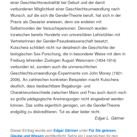
einer Geschlechtsneutralität bei Geburt und der damit
verbundenen Möglichkeit einer Geschlechtsumwandlung nach
Wunsch, auf die sich die Gender-Theorie beruft, hat sich in der
Praxis als Desaster erwiesen, denn sie endeten mit
Selbstmorden der Versuchspersonen. Dennoch wurden
inzwischen bereits Hunderte von universitären Lehrstühlen mit
Vertreterinnen der Gender-Pseudowissenschaft besetzt.
Kutschera schildert nicht nur detailreich die Geschichte der
biologischen Sex-Forschung, die in besonderer Weise mit dem in
Freiburg lehrenden Zoologen August Weismann (1834-1914)
verbunden ist, sondern auch die unmenschlichen
Geschlechtsumwandlungs-Experimente von John Money (1921-
2006). An zahlreichen konkreten Beispielen macht Kutschera
deutlich, dass beobachtbare Begabungs- und
Charakterunterschiede zwischen Mann und Frau auch durch noch
so große pädagogische Anstrengungen nicht eingeebnet werden
können. Das sollte eigentlich genügen, um die Gender-Theorie
endgültig zu diskreditieren. Tut es aber leider nicht.
Edgar L. Gärtner
Dieser Eintrag wurde von
Edgar Gärtner
unter
Für Sie gelesen
,
Glaube und Wissen
veröffentlicht. Setze ein Lesezeichen für den