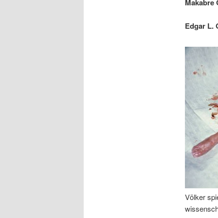
Makabre G
Edgar L. 
Völker spi
wissenscha