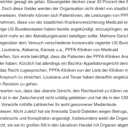
 leichter gesagt als getan. Steuergelder decken zwar 43 Prozent des
Doch diese Gelder werden der Organisation nicht direkt von staatli
erwiesen. Vielmehr können sich Patientinnen, die Leistungen von PP
nehmen, diese von der staatlichen Krankenversicherung Medicaid er
inige US-Bundesstaaten haben bereits angekündigt, einzuspringen, w
icht mehr an den Abtreibungskosten beteiligen sollte. Mehrere Geric
gegenüber dem Versuch verschiedener konservativ regierter US-Bun
, Louisiana, Alabama, Kansas u.a., PPFA-Kliniken von Medicaid
eßen, fürs erste bekräftigt, dass die Patienten der PPFA-Kliniken An
er haben. Kürzlich hat allerdings ein Bezirks-Appellationsgericht dem
das Recht zugesprochen, PPFA-Kliniken von der Liste der Kliniken m
Anspruch zu streichen. Louisiana und Texas haben daraufhin angekün
in Revision zu gehen.
warten nun, dass das oberste Gericht, den Rechtsstreit zu klären v
 ist in der Zwischenzeit nicht untätig geblieben und hat die in den C
Vorwürfe mithilfe zahlreicher ihr wohl gesonnener Medienleute
esen. Nicht zuletzt hat sie ihrerseits David Daleiden wegen Betrugs,
nsbruchs und Konspiration angezeigt. Insbesondere weist die Organ
ht, sie sei im großen Stil in den lukrativen Handel mit Organen abget