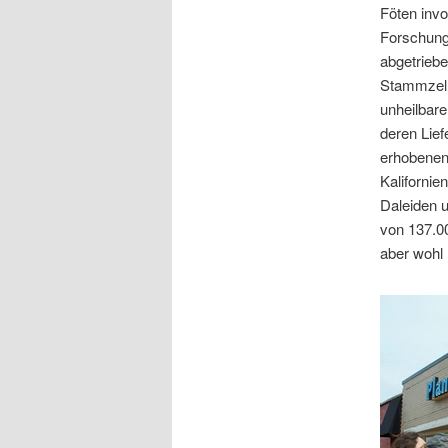
Föten invo
Forschungs
abgetriebe
Stammzelle
unheilbar
deren Lief
erhobenen
Kalifornie
Daleiden u
von 137.00
aber wohl 