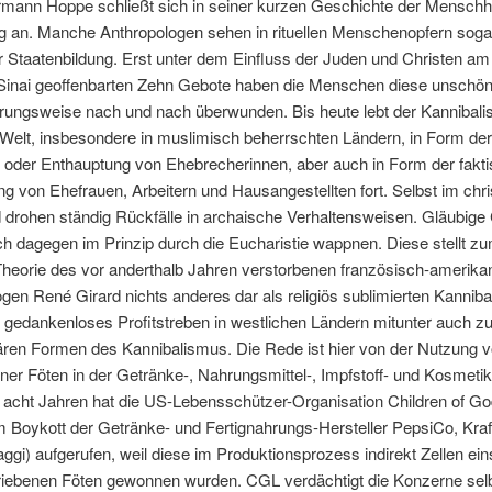
mann Hoppe schließt sich in seiner kurzen Geschichte der Menschhe
g an. Manche Anthropologen sehen in rituellen Menschenopfern soga
 Staatenbildung. Erst unter dem Einfluss der Juden und Christen am
Sinai geoffenbarten Zehn Gebote haben die Menschen diese unschö
rungsweise nach und nach überwunden. Bis heute lebt der Kannibali
 Welt, insbesondere in muslimisch beherrschten Ländern, in Form der
g oder Enthauptung von Ehebrecherinnen, aber auch in Form der fakt
g von Ehefrauen, Arbeitern und Hausangestellten fort. Selbst im chri
drohen ständig Rückfälle in archaische Verhaltensweisen. Gläubige 
h dagegen im Prinzip durch die Eucharistie wappnen. Diese stellt z
Theorie des vor anderthalb Jahren verstorbenen französisch-amerika
gen René Girard nichts anderes dar als religiös sublimierten Kannib
 gedankenloses Profitstreben in westlichen Ländern mitunter auch z
ären Formen des Kannibalismus. Die Rede ist hier von der Nutzung v
ner Föten in der Getränke-, Nahrungsmittel-, Impfstoff- und Kosmetik
acht Jahren hat die US-Lebensschützer-Organisation Children of God
 Boykott der Getränke- und Fertignahrungs-Hersteller PepsiCo, Kraf
ggi) aufgerufen, weil diese im Produktionsprozess indirekt Zellen ein
riebenen Föten gewonnen wurden. CGL verdächtigt die Konzerne sel