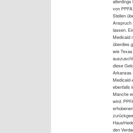
allerdings
von PPFA. 
Stellen üb
Anspruch 
lassen. E
Medicaid n
überdies 
wie Texas
auszuschli
diese Geld
Arkansas 
Medicaid-
ebenfalls 
Manche er
wird. PPFA
erhobenen 
zurückgewi
Hausfriede
den Verdac