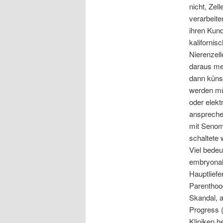
nicht, Ze
verarbeite
ihren Kund
kaliforni
Nierenzell
daraus me
dann künst
werden mü
oder elekt
anspreche
mit Senom
schaltete 
Viel bedeu
embryonale
Hauptliefe
Parenthoo
Skandal, a
Progress (
Kliniken h