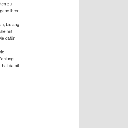
öten zu
gane ihrer
h, bislang
che mit
ie dafür
vid
Zahlung
z hat damit