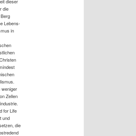
it dieser
r die
 Berg
ne Lebens-
smus in
ischen
stlichen
Christen
umindest
nischen
alismus.
u weniger
on Zellen
industrie.
 for Life
t und
setzen, die
bstredend