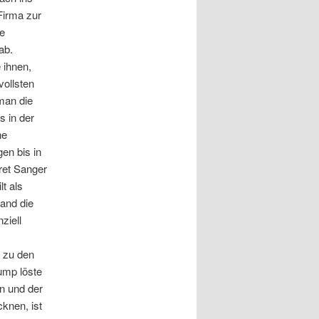
-Firma zur
e
ab.
 ihnen,
vollsten
man die
 in der
ne
en bis in
ret Sanger
t als
and die
ziell
, zu den
ump löste
n und der
knen, ist