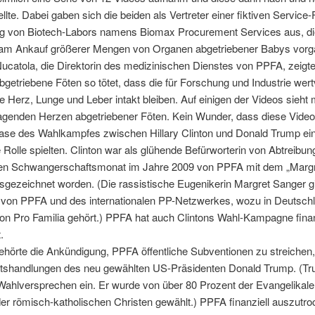
tellte. Dabei gaben sich die beiden als Vertreter einer fiktiven Service
g von Biotech-Labors namens Biomax Procurement Services aus, di
 am Ankauf größerer Mengen von Organen abgetriebener Babys vorg
catola, die Direktorin des medizinischen Dienstes von PPFA, zeigte
getriebene Föten so tötet, dass die für Forschung und Industrie wert
 Herz, Lunge und Leber intakt bleiben. Auf einigen der Videos sieht 
agenden Herzen abgetriebener Föten. Kein Wunder, dass diese Videos
ase des Wahlkampfes zwischen Hillary Clinton und Donald Trump ei
Rolle spielten. Clinton war als glühende Befürworterin von Abtreibung
en Schwangerschaftsmonat im Jahre 2009 von PPFA mit dem „Marg
gezeichnet worden. (Die rassistische Eugenikerin Margret Sanger gil
 von PPFA und des internationalen PP-Netzwerkes, wozu in Deutschl
on Pro Familia gehört.) PPFA hat auch Clintons Wahl-Kampagne finan
.
hörte die Ankündigung, PPFA öffentliche Subventionen zu streichen
tshandlungen des neu gewählten US-Präsidenten Donald Trump. (Tr
Wahlversprechen ein. Er wurde von über 80 Prozent der Evangelikale
er römisch-katholischen Christen gewählt.) PPFA finanziell auszutroc