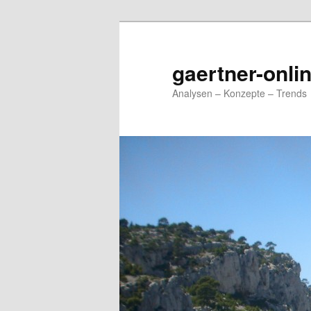
Zum
primären
Inhalt
gaertner-onli
springen
Analysen – Konzepte – Trends