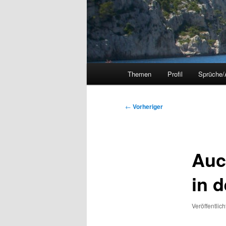
Hauptmenü
Themen
Profil
Sprüche/
Beitragsnavigation
←
Vorheriger
Auc
in 
Veröffentlic