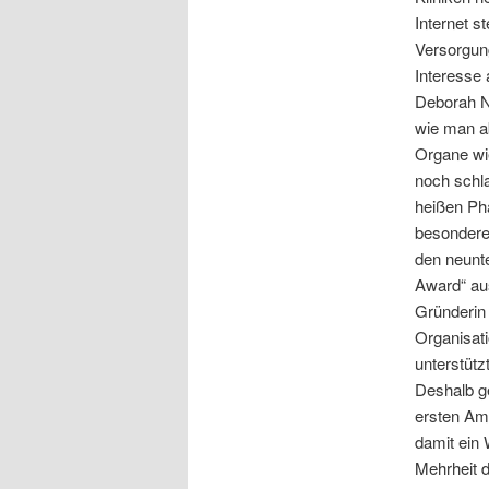
Internet s
Versorgun
Interesse
Deborah Nu
wie man ab
Organe wie
noch schl
heißen Ph
besondere 
den neunt
Award“ aus
Gründerin
Organisati
unterstützt
Deshalb ge
ersten Am
damit ein 
Mehrheit d