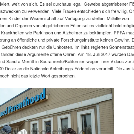
lviert, weit von sich. Es sei durchaus legal, Gewebe abgetriebener F
zwecken zu verwenden. Viele Frauen entschieden sich freiwillig, Or
nen Kinder der Wissenschaft zur Verfügung zu stellen. Mithilfe von
n und Organen von abgetriebenen Föten sei es vielleicht bald möglic
e Krankheiten wie Parkinson und Alzheimer zu bekämpfen. PPFA ma
erung an öffentliche und private Forschungsinstitute keinen Gewinn. D
 Gebühren deckten nur die Unkosten. Im links regierten Sonnenstaat
n fanden diese Argumente offene Ohren. Am 18. Juli 2017 wurden Da
nd Sandra Merritt in Sacramento/Kalifornien wegen ihrer Videos zur 
0 Dollar an die Nationale Abtreibungs-Föderation verurteilt. Die Justi
noch nicht das letzte Wort gesprochen.