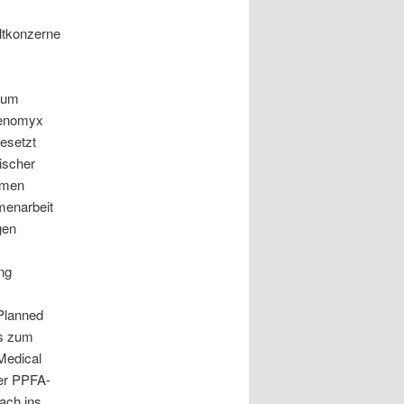
ltkonzerne
, um
Senomyx
esetzt
ischer
romen
menarbeit
gen
ng
 Planned
es zum
Medical
der PPFA-
ach ins