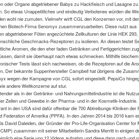
llen oder Organe abgetriebener Babys zu Hackfleisch und Lasagne zu
n. So etwas Unappetitliches und eindeutig Verbotenes würden die We
en wohl nie zumuten. Vielmehr wirft CGL den Konzernen vor, mit der
schen Biotech-Firma Senomyx zusammenzuarbeiten. Diese nutzt aus
en abgetriebener Föten angezüchtete Zellkulturen der Linie HEK 293
nschliche Geschmacks-Rezeptoren zu isolieren. An diesen testet 
liche Aromen, die den eher faden Getränken und Fertiggerichten zug
ssen, damit sie überhaupt nach etwas schmecken. Mithilfe biochem
ronischer Tests lässt sich nachweisen, ob die Rezeptoren auf die A
n. Der bekannte Suppenhersteller Campbell hat übrigens die Zusam
yx wegen der Kampagne von CGL sofort eingestellt. PepsiCo hinge
wie andere Weltkonzerne auf stur.
tender als in der Getränke- und Nahrungsmittelindustrie ist die Nutzu
r Zellen und Gewebe in der Pharma- und in der Kosmetik-Industrie.
rant in den USA sind dafür offenbar die 700 Abtreibungs-Kliniken der
d Federation of Amerika (PPFA). In den Jahren 2014 bis 2016 kam 
ls David Daleiden, der Gründer der Pro-Life-Organisation Center for 
CMP) zusammen mit seiner Mitarbeiterin Sandra Merritt in einigen 
eimlich eine Serie von 12 Videos aufnahm und diese dann nach und n