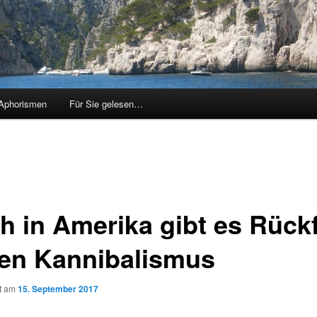
Aphorismen
Für Sie gelesen…
h in Amerika gibt es Rückf
den Kannibalismus
ht am
15. September 2017