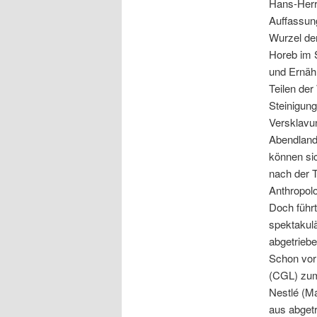
Hans-Herr
Auffassun
Wurzel der
Horeb im 
und Ernäh
Teilen der
Steinigun
Versklavun
Abendland 
können sic
nach der 
Anthropolo
Doch führt
spektakul
abgetriebe
Schon vor 
(CGL) zum
Nestlé (Ma
aus abget