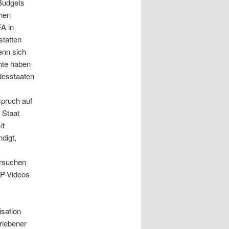
 Budgets
chen
FA in
statten
enn sich
hte haben
desstaaten
spruch auf
 Staat
it
digt,
ersuchen
MP-Videos
isation
riebener