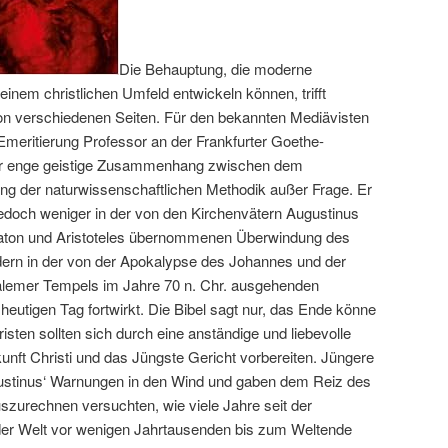
Die Behauptung, die moderne
einem christlichen Umfeld entwickeln können, trifft
on verschiedenen Seiten. Für den bekannten Mediävisten
Emeritierung Professor an der Frankfurter Goethe-
 der enge geistige Zusammenhang zwischen dem
ng der naturwissenschaftlichen Methodik außer Frage. Er
doch weniger in der von den Kirchenvätern Augustinus
aton und Aristoteles übernommenen Überwindung des
ern in der von der Apokalypse des Johannes und der
alemer Tempels im Jahre 70 n. Chr. ausgehenden
heutigen Tag fortwirkt. Die Bibel sagt nur, das Ende könne
ten sollten sich durch eine anständige und liebevolle
unft Christi und das Jüngste Gericht vorbereiten. Jüngere
ustinus‘ Warnungen in den Wind und gaben dem Reiz des
szurechnen versuchten, wie viele Jahre seit der
r Welt vor wenigen Jahrtausenden bis zum Weltende