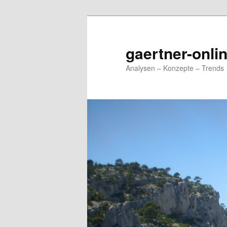
Zum
Zum
primären
sekundären
Inhalt
Inhalt
gaertner-onli
springen
springen
Analysen – Konzepte – Trends