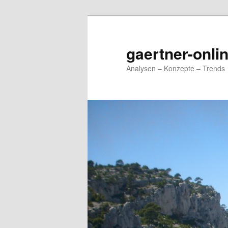
Zum
Zum
primären
sekundären
Inhalt
Inhalt
gaertner-onli
springen
springen
Analysen – Konzepte – Trends