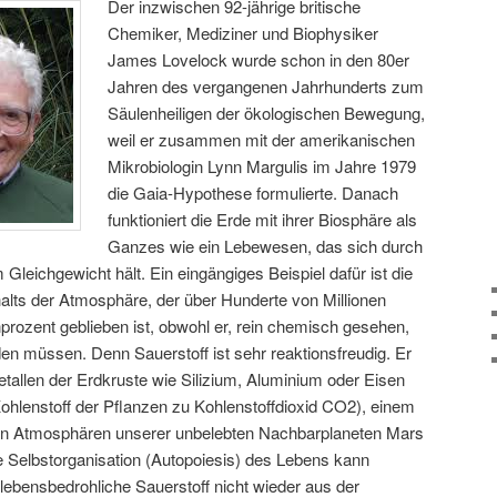
Der inzwischen 92-jährige britische
Chemiker, Mediziner und Biophysiker
James Lovelock wurde schon in den 80er
Jahren des vergangenen Jahrhunderts zum
Säulenheiligen der ökologischen Bewegung,
weil er zusammen mit der amerikanischen
Mikrobiologin Lynn Margulis im Jahre 1979
die Gaia-Hypothese formulierte. Danach
funktioniert die Erde mit ihrer Biosphäre als
Ganzes wie ein Lebewesen, das sich durch
Gleichgewicht hält. Ein eingängiges Beispiel dafür ist die
alts der Atmosphäre, der über Hunderte von Millionen
prozent geblieben ist, obwohl er, rein chemisch gesehen,
en müssen. Denn Sauerstoff ist sehr reaktionsfreudig. Er
Metallen der Erdkruste wie Silizium, Aluminium oder Eisen
ohlenstoff der Pflanzen zu Kohlenstoffdioxid CO2), einem
den Atmosphären unserer unbelebten Nachbarplaneten Mars
e Selbstorganisation (Autopoiesis) des Lebens kann
 lebensbedrohliche Sauerstoff nicht wieder aus der