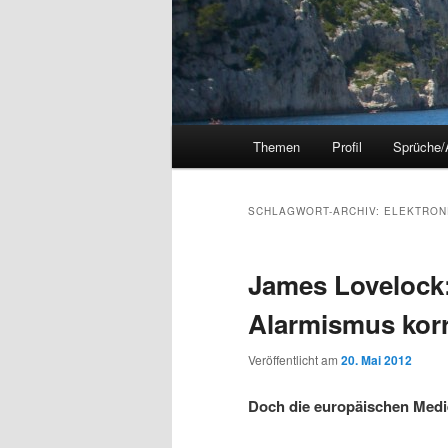
Hauptmenü
Themen
Profil
Sprüche/
SCHLAGWORT-ARCHIV:
ELEKTRON
James Lovelock:
Alarmismus korri
Veröffentlicht am
20. Mai 2012
Doch die europäischen Medi