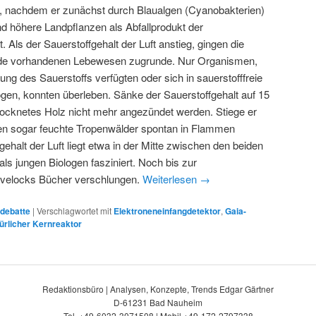
 nachdem er zunächst durch Blaualgen (Cyanobakterien)
d höhere Landpflanzen als Abfallprodukt der
t. Als der Sauerstoffgehalt der Luft anstieg, gingen die
Erde vorhandenen Lebewesen zugrunde. Nur Organismen,
ung des Sauerstoffs verfügten oder sich in sauerstofffreie
en, konnten überleben. Sänke der Sauerstoffgehalt auf 15
trocknetes Holz nicht mehr angezündet werden. Stiege er
en sogar feuchte Tropenwälder spontan in Flammen
ehalt der Luft liegt etwa in der Mitte zwischen den beiden
s jungen Biologen fasziniert. Noch bis zur
ovelocks Bücher verschlungen.
Weiterlesen
→
debatte
|
Verschlagwortet mit
Elektroneneinfangdetektor
,
Gaia-
ürlicher Kernreaktor
Redaktionsbüro | Analysen, Konzepte, Trends Edgar Gärtner
D-61231 Bad Nauheim
Tel. +49-6032-3071508 | Mobil +49-172-2797338