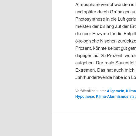
Atmosphäre verschwunden ist,
und später durch Grünalgen un
Photosynthese in die Luft gerie
meisten der bislang auf der 
die über Enzyme für die Entgift
ökologische Nischen zurückzog
Prozent, könnte selbst gut ge
dagegen auf 25 Prozent, würd
aufgehen. Der reale Sauerstoffg
Extremen. Das hat auch mich al
Jahrhundertwende habe ich L
Veröffentlicht unter
Allgemein
,
Klima
Hypothese
,
Klima-Alarmismus
,
nat