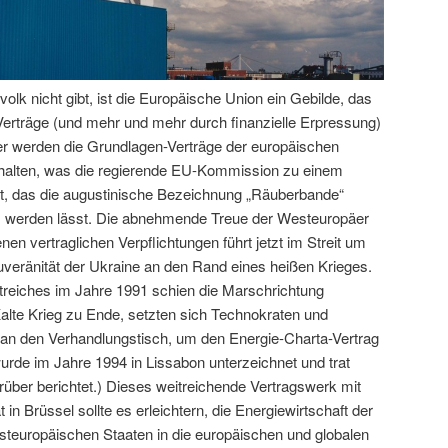
olk nicht gibt, ist die Europäische Union ein Gebilde, das
Verträge (und mehr und mehr durch finanzielle Erpressung)
r werden die Grundlagen-Verträge der europäischen
ehalten, was die regierende EU-Kommission zu einem
 das die augustinische Bezeichnung „Räuberbande“
 werden lässt. Die abnehmende Treue der Westeuropäer
en vertraglichen Verpflichtungen führt jetzt im Streit um
veränität der Ukraine an den Rand eines heißen Krieges.
reiches im Jahre 1991 schien die Marschrichtung
alte Krieg zu Ende, setzten sich Technokraten und
an den Verhandlungstisch, um den Energie-Charta-Vertrag
rde im Jahre 1994 in Lissabon unterzeichnet und trat
arüber berichtet.) Dieses weitreichende Vertragswerk mit
n Brüssel sollte es erleichtern, die Energiewirtschaft der
steuropäischen Staaten in die europäischen und globalen