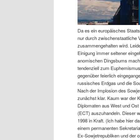
Da es ein europäisches Staatsv
nur durch zwischenstaatliche 
zusammengehalten wird. Leide
Einigung immer seltener eing
anomischen Dingsbums macht,
tendenziell zum Euphemismus
gegenüber feierlich eingegangen
russisches Erdgas und die Sou
Nach der Implosion des Sowjet
zunächst klar. Kaum war der K
Diplomaten aus West und Ost 
(ECT) auszuhandeln. Dieser wu
1998 in Kraft. (Ich habe hier d
einem permanenten Sekretariat i
Ex-Sowjetrepubliken und der o