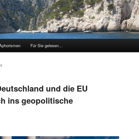
Aphorismen
Für Sie gelesen…
IK
 Deutschland und die EU
ch ins geopolitische