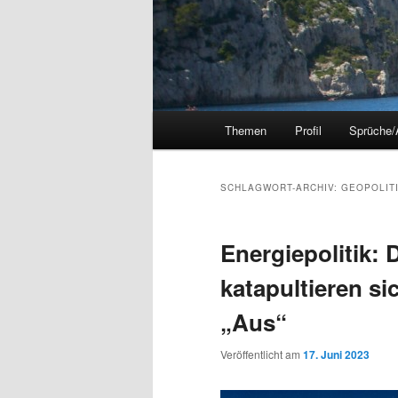
Hauptmenü
Themen
Profil
Sprüche/
SCHLAGWORT-ARCHIV:
GEOPOLIT
Energiepolitik:
katapultieren si
„Aus“
Veröffentlicht am
17. Juni 2023