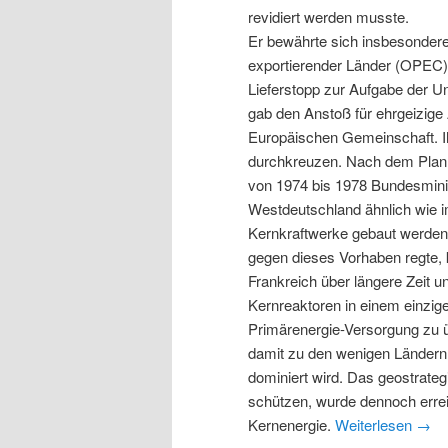
revidiert werden musste.
Er bewährte sich insbesondere 
exportierender Länder (OPEC)
Lieferstopp zur Aufgabe der Un
gab den Anstoß für ehrgeizig
Europäischen Gemeinschaft. Ih
durchkreuzen. Nach dem Plan 
von 1974 bis 1978 Bundesminis
Westdeutschland ähnlich wie i
Kernkraftwerke gebaut werden
gegen dieses Vorhaben regte,
Frankreich über längere Zeit u
Kernreaktoren in einem einzigen
Primärenergie-Versorgung zu ü
damit zu den wenigen Ländern
dominiert wird. Das geostrateg
schützen, wurde dennoch errei
Kernenergie.
Weiterlesen
→