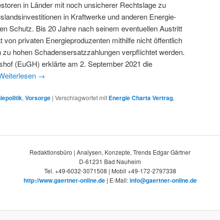
estoren in Länder mit noch unsicherer Rechtslage zu
slandsinvestitionen in Kraftwerke und anderen Energie-
en Schutz. Bis 20 Jahre nach seinem eventuellen Austritt
 von privaten Energieproduzenten mithilfe nicht öffentlich
h zu hohen Schadensersatzzahlungen verpflichtet werden.
shof (EuGH) erklärte am 2. September 2021 die
Weiterlesen
→
iepolitik
,
Vorsorge
|
Verschlagwortet mit
Energie Charta Vertrag
,
Redaktionsbüro | Analysen, Konzepte, Trends Edgar Gärtner
D-61231 Bad Nauheim
Tel. +49-6032-3071508 | Mobil +49-172-2797338
http://www.gaertner-online.de
| E-Mail:
info@gaertner-online.de