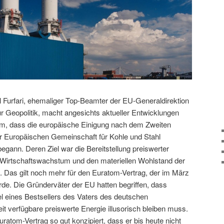
Furfari, ehemaliger Top-Beamter der EU-Generaldirektion
r Geopolitik, macht angesichts aktueller Entwicklungen
m, dass die europäische Einigung nach dem Zweiten
r Europäischen Gemeinschaft für Kohle und Stahl
gann. Deren Ziel war die Bereitstellung preiswerter
 Wirtschaftswachstum und den materiellen Wohlstand der
. Das gilt noch mehr für den Euratom-Vertrag, der im März
de. Die Gründerväter der EU hatten begriffen, dass
tel eines Bestsellers des Vaters des deutschen
it verfügbare preiswerte Energie illusorisch bleiben muss.
uratom-Vertrag so gut konzipiert, dass er bis heute nicht