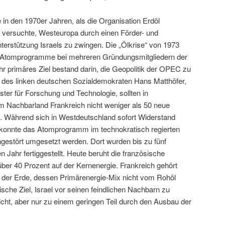
in den 1970er Jahren, als die Organisation Erdöl
 versuchte, Westeuropa durch einen Förder- und
terstützung Israels zu zwingen. Die „Ölkrise“ von 1973
e Atomprogramme bei mehreren Gründungsmitgliedern der
r primäres Ziel bestand darin, die Geopolitik der OPEC zu
des linken deutschen Sozialdemokraten Hans Matthöfer,
ter für Forschung und Technologie, sollten in
m Nachbarland Frankreich nicht weniger als 50 neue
. Während sich in Westdeutschland sofort Widerstand
 konnte das Atomprogramm im technokratisch regierten
ngestört umgesetzt werden. Dort wurden bis zu fünf
 Jahr fertiggestellt. Heute beruht die französische
ber 40 Prozent auf der Kernenergie. Frankreich gehört
 der Erde, dessen Primärenergie-Mix nicht vom Rohöl
ische Ziel, Israel vor seinen feindlichen Nachbarn zu
cht, aber nur zu einem geringen Teil durch den Ausbau der