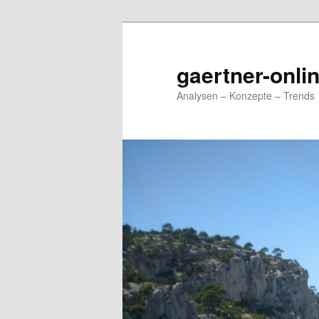
Zum
Zum
primären
sekundären
Inhalt
Inhalt
gaertner-onli
springen
springen
Analysen – Konzepte – Trends