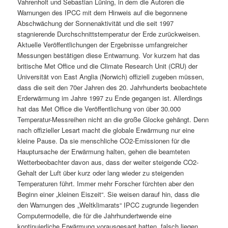
Vahrenholt und Sebastian Lüning, in dem die Autoren die
Warnungen des IPCC mit dem Hinweis auf die begonnene
Abschwächung der Sonnenaktivität und die seit 1997
stagnierende Durchschnittstemperatur der Erde zurückweisen.
Aktuelle Veröffentlichungen der Ergebnisse umfangreicher
Messungen bestätigen diese Entwarnung. Vor kurzem hat das
britische Met Office und die Climate Research Unit (CRU) der
Universität von East Anglia (Norwich) offiziell zugeben müssen,
dass die seit den 70er Jahren des 20. Jahrhunderts beobachtete
Erderwärmung im Jahre 1997 zu Ende gegangen ist. Allerdings
hat das Met Office die Veröffentlichung von über 30.000
Temperatur-Messreihen nicht an die große Glocke gehängt. Denn
nach offizieller Lesart macht die globale Erwärmung nur eine
kleine Pause. Da sie menschliche CO2-Emissionen für die
Hauptursache der Erwärmung halten, gehen die beamteten
Wetterbeobachter davon aus, dass der weiter steigende CO2-
Gehalt der Luft über kurz oder lang wieder zu steigenden
Temperaturen führt. Immer mehr Forscher fürchten aber den
Beginn einer „kleinen Eiszeit“. Sie weisen darauf hin, dass die
den Warnungen des „Weltklimarats“ IPCC zugrunde liegenden
Computermodelle, die für die Jahrhundertwende eine
kontinuierliche Erwärmung vorausgesagt hatten, falsch liegen,