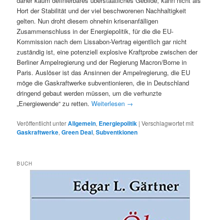
daher kaum definierbares überstaatliches Gebilde, kann nicht als
Hort der Stabilität und der viel beschworenen Nachhaltigkeit
gelten. Nun droht diesem ohnehin krisenanfälligen
Zusammenschluss in der Energiepolitik, für die die EU-
Kommission nach dem Lissabon-Vertrag eigentlich gar nicht
zuständig ist, eine potenziell explosive Kraftprobe zwischen der
Berliner Ampelregierung und der Regierung Macron/Borne in
Paris. Auslöser ist das Ansinnen der Ampelregierung, die EU
möge die Gaskraftwerke subventionieren, die in Deutschland
dringend gebaut werden müssen, um die verhunzte
„Energiewende“ zu retten.
Weiterlesen
→
Veröffentlicht unter
Allgemein
,
Energiepolitik
|
Verschlagwortet mit
Gaskraftwerke
,
Green Deal
,
Subventkionen
BUCH