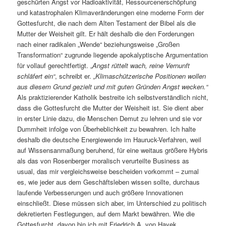
geschürten Angst vor Radioaktivität, Ressourcenerschöpfung
und katastrophalen Klimaveränderungen eine moderne Form der
Gottesfurcht, die nach dem Alten Testament der Bibel als die
Mutter der Weisheit gilt. Er hält deshalb die den Forderungen
nach einer radikalen „Wende“ beziehungsweise „Großen
Transformation“ zugrunde liegende apokalyptische Argumentation
für vollauf gerechtfertigt. „
Angst rüttelt wach, reine Vernunft
schläfert ein“
, schreibt er.
„Klimaschützerische Positionen wollen
aus diesem Grund gezielt und mit guten Gründen Angst wecken.“
Als praktizierender Katholik bestreite ich selbstverständlich nicht,
dass die Gottesfurcht die Mutter der Weisheit ist. Sie dient aber
in erster Linie dazu, die Menschen Demut zu lehren und sie vor
Dummheit infolge von Überheblichkeit zu bewahren. Ich halte
deshalb die deutsche Energiewende im Hauruck-Verfahren, weil
auf Wissensanmaßung beruhend, für eine weitaus größere Hybris
als das von Rosenberger moralisch verurteilte Business as
usual, das mir vergleichsweise bescheiden vorkommt – zumal
es, wie jeder aus dem Geschäftsleben wissen sollte, durchaus
laufende Verbesserungen und auch größere Innovationen
einschließt. Diese müssen sich aber, im Unterschied zu politisch
dekretierten Festlegungen, auf dem Markt bewähren. Wie die
Gottesfurcht, davon bin ich mit Friedrich A. von Hayek