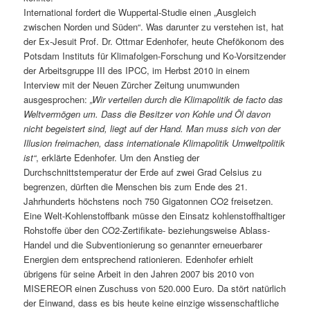
International fordert die Wuppertal-Studie einen „Ausgleich
zwischen Norden und Süden“. Was darunter zu verstehen ist, hat
der Ex-Jesuit Prof. Dr. Ottmar Edenhofer, heute Chefökonom des
Potsdam Instituts für Klimafolgen-Forschung und Ko-Vorsitzender
der Arbeitsgruppe III des IPCC, im Herbst 2010 in einem
Interview mit der Neuen Zürcher Zeitung unumwunden
ausgesprochen:
„Wir verteilen durch die Klimapolitik de facto das
Weltvermögen um. Dass die Besitzer von Kohle und Öl davon
nicht begeistert sind, liegt auf der Hand. Man muss sich von der
Illusion freimachen, dass internationale Klimapolitik Umweltpolitik
ist“
, erklärte Edenhofer. Um den Anstieg der
Durchschnittstemperatur der Erde auf zwei Grad Celsius zu
begrenzen, dürften die Menschen bis zum Ende des 21.
Jahrhunderts höchstens noch 750 Gigatonnen CO2 freisetzen.
Eine Welt-Kohlenstoffbank müsse den Einsatz kohlenstoffhaltiger
Rohstoffe über den CO2-Zertifikate- beziehungsweise Ablass-
Handel und die Subventionierung so genannter erneuerbarer
Energien dem entsprechend rationieren. Edenhofer erhielt
übrigens für seine Arbeit in den Jahren 2007 bis 2010 von
MISEREOR einen Zuschuss von 520.000 Euro. Da stört natürlich
der Einwand, dass es bis heute keine einzige wissenschaftliche