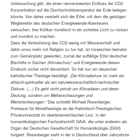
Untersuchung gibt, die einen nennenswerten Einfluss der CO2-
Konzentration auf die Durchschnittstemperatur der Erde belegen
könnte. Von daher versteht sich der Eifer, mit dem die geistigen
Wegbereiter des deutschen Energiewende-Abenteuers
versuchen, ihre Kritiker moralisch in ein schiefes Licht zu rücken
und mundtot zu machen.
Dass die Verteufelung des CO2 wenig mit Wissenschaft und
dafür umso mehr mit Religion zu tun hat, ist inzwischen beinahe
zum Gemeinplatz geworden, zumal der auffällige Eifer deutscher
Bischöfe in Sachen „Klimaschutz“ und Energiewende diesen
Eindruck sicher nicht dementiert. So hat nun ein deutscher
katholischer Theologe bestätigt:
„Der Klimadiskurs ist mehr ein
ethisch-spiritueller als ein naturwissenschaftlich-technischer
Diskurs. (…) Es geht nicht primär um Klimadaten und deren
Deutung, sondern um Weltanschauungen und
Wertorientierungen.“
Das schreibt Michael Rosenberger,
Professor für Moraltheologie an der Katholisch-Theologischen
Privatuniversität im oberösterreichischen Linz, in der
humanökologischen Fachzeitschrift GAiA, die unter anderem als
Organ der Deutschen Gesellschaft für Humanökologie (DGH)
fungiert. Rosenberger sieht in der in Deutschland über Jahrzehnte