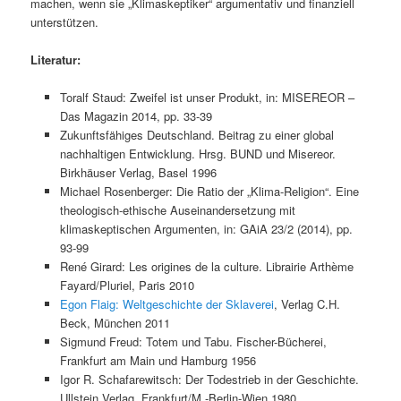
machen, wenn sie „Klimaskeptiker“ argumentativ und finanziell
unterstützen.
Literatur:
Toralf Staud: Zweifel ist unser Produkt, in: MISEREOR –
Das Magazin 2014, pp. 33-39
Zukunftsfähiges Deutschland. Beitrag zu einer global
nachhaltigen Entwicklung. Hrsg. BUND und Misereor.
Birkhäuser Verlag, Basel 1996
Michael Rosenberger: Die Ratio der „Klima-Religion“. Eine
theologisch-ethische Auseinandersetzung mit
klimaskeptischen Argumenten, in: GAiA 23/2 (2014), pp.
93-99
René Girard: Les origines de la culture. Librairie Arthème
Fayard/Pluriel, Paris 2010
Egon Flaig: Weltgeschichte der Sklaverei
, Verlag C.H.
Beck, München 2011
Sigmund Freud: Totem und Tabu. Fischer-Bücherei,
Frankfurt am Main und Hamburg 1956
Igor R. Schafarewitsch: Der Todestrieb in der Geschichte.
Ullstein Verlag, Frankfurt/M.-Berlin-Wien 1980