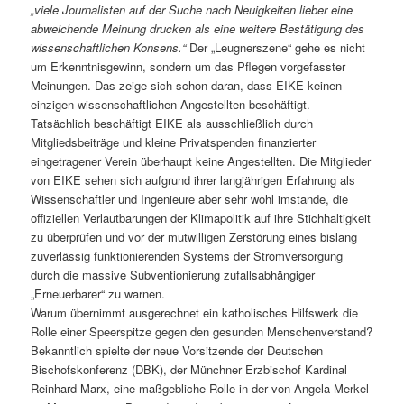
„viele Journalisten auf der Suche nach Neuigkeiten lieber eine
abweichende Meinung drucken als eine weitere Bestätigung des
wissenschaftlichen Konsens.“
Der „Leugnerszene“ gehe es nicht
um Erkenntnisgewinn, sondern um das Pflegen vorgefasster
Meinungen. Das zeige sich schon daran, dass EIKE keinen
einzigen wissenschaftlichen Angestellten beschäftigt.
Tatsächlich beschäftigt EIKE als ausschließlich durch
Mitgliedsbeiträge und kleine Privatspenden finanzierter
eingetragener Verein überhaupt keine Angestellten. Die Mitglieder
von EIKE sehen sich aufgrund ihrer langjährigen Erfahrung als
Wissenschaftler und Ingenieure aber sehr wohl imstande, die
offiziellen Verlautbarungen der Klimapolitik auf ihre Stichhaltigkeit
zu überprüfen und vor der mutwilligen Zerstörung eines bislang
zuverlässig funktionierenden Systems der Stromversorgung
durch die massive Subventionierung zufallsabhängiger
„Erneuerbarer“ zu warnen.
Warum übernimmt ausgerechnet ein katholisches Hilfswerk die
Rolle einer Speerspitze gegen den gesunden Menschenverstand?
Bekanntlich spielte der neue Vorsitzende der Deutschen
Bischofskonferenz (DBK), der Münchner Erzbischof Kardinal
Reinhard Marx, eine maßgebliche Rolle in der von Angela Merkel