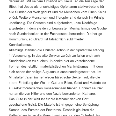
denunziert. Mit seinem Opfertod am Kreuz, so die Aussage der
Bibel, hat Jesus als unschuldiges Opferlamm stellvertretend für
alle Sünden der Welt gebüßt und die Menschen vom Fluch Kains
erlöst. Weitere Menschen- und Tieropfer sind danach im Prinzip
überflüssig. Die Christen sind aufgefordert, Jesu Nachfolge
anzutreten, indem sie den unbewussten Mechanismus der Suche
nach Sündenböcken in der Eucharistie überwinden. Die heilige
Kommunion, so Girard, ist tatsächlich sublimierter
Kannibalismus.
Allerdings standen die Christen schon in der Spätantike ständig
in Versuchung, in das alte Denken zurück zu fallen und nach
Sündenböcken zu suchen. In denke hier an verschiedene
Formen des letztlich materialistischen Manichäismus, mit dem
sich schon der heilige Augustinus auseinandergesetzt hat. Im
Mittelalter traten immer wieder häretische Sekten auf, die die
starre Einteilung der Welt in Gut und Böse, Geist und Materie bis
zu selbstmörderischen Konsequenzen trieben. Erinnert sei hier
nur an die von Hitler und den Nazis bewunderten Katharer.
Das Gute in der Welt ist für die Katharer der von Gott
geschaffene Geist. Die Materie ist hingegen eine Schöpfung
Satans, des Fürsten der Finsternis. Deshalb glaubten die
Katharer weder an die Menschwerdung und den Opfertod des