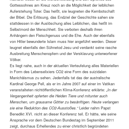
Gottessohnes am Kreuz noch an die Möglichkeit der leiblichen
Auferstehung Toter. Das heißt, sie leugneten die Kernbotschaft
der Bibel. Die Erlösung, das Endziel der Geschichte sahen sie
stattdessen in der Auslöschung alles Leiblichen, das heißt im
Selbstmord der Menschheit. Sie verboten deshalb ihren
Anhängern den Fleischgenuss und die Ehe. Auch der ebenfalls
von Hitler bewunderte Islam muss hier angeführt werden. Dieser
leugnet ebenfalls den Sühnetod Jesu und verdankt seine rasche
Ausbreitung Menschenopfern und der Versklavung unterworfener
Völker.
Es liegt nahe, auch in der aktuellen Verteufelung alles Materiellen
in Form des Lebenselixiers CO2 eine Form des suizidalen
Manichäismus zu sehen. Jedenfalls tat das der australische
Kardinal George Pell, als er im Jahre 2007 auf einer im Vatikan
veranstalteten nichtöffentlichen Klima-Konferenz erklärte:
„In der
Vergangenheit opferten die Heiden Tiere und mitunter auch
Menschen, um grausame Götter zu besänftigen. Heute verlangen
sie eine Reduktion des CO2-Ausstoßes.“
Leider nahm Papst
Benedikt XVI. nicht an dieser Konferenz teil. Er hätte, wie seine
Ansprache vor dem Deutschen Bundestag im September 2011
zeigt, durchaus Erhellendes zu einer christlich begründeten