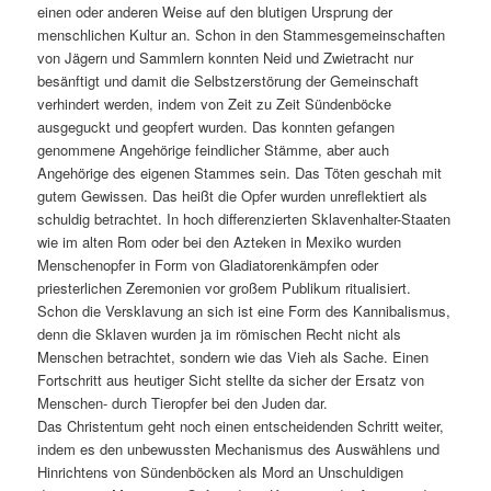
einen oder anderen Weise auf den blutigen Ursprung der
menschlichen Kultur an. Schon in den Stammesgemeinschaften
von Jägern und Sammlern konnten Neid und Zwietracht nur
besänftigt und damit die Selbstzerstörung der Gemeinschaft
verhindert werden, indem von Zeit zu Zeit Sündenböcke
ausgeguckt und geopfert wurden. Das konnten gefangen
genommene Angehörige feindlicher Stämme, aber auch
Angehörige des eigenen Stammes sein. Das Töten geschah mit
gutem Gewissen. Das heißt die Opfer wurden unreflektiert als
schuldig betrachtet. In hoch differenzierten Sklavenhalter-Staaten
wie im alten Rom oder bei den Azteken in Mexiko wurden
Menschenopfer in Form von Gladiatorenkämpfen oder
priesterlichen Zeremonien vor großem Publikum ritualisiert.
Schon die Versklavung an sich ist eine Form des Kannibalismus,
denn die Sklaven wurden ja im römischen Recht nicht als
Menschen betrachtet, sondern wie das Vieh als Sache. Einen
Fortschritt aus heutiger Sicht stellte da sicher der Ersatz von
Menschen- durch Tieropfer bei den Juden dar.
Das Christentum geht noch einen entscheidenden Schritt weiter,
indem es den unbewussten Mechanismus des Auswählens und
Hinrichtens von Sündenböcken als Mord an Unschuldigen