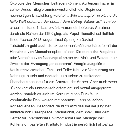
Ökologie des Menschen beitragen können. Außerdem hat er in
seiner Jesus-Trilogie unmissverständlich die Utopie der
nachhaltigen Entwicklung verurteilt.
„Wer behauptet, er könne die
heile Welt errichten, der stimmt dem Betrug Satans zu“
, schrieb
er dort im Band 1. Das erklärt, warum ein hörbares Aufatmen
durch die Reihen der DBK ging, als Papst Benedikt schließlich
Ende Februar 2013 wegen Erschöpfung zurücktrat.
Tatsächlich geht auch die aktuelle manichäische Häresie mit der
Hinnahme von Menschenopfern einher. Die durch das Vergären
oder Verheizen von Nahrungspflanzen wie Mais und Weizen zum
Zwecke der Erzeugung „erneuerbarer“ Energie ausgelöste
Konkurrenz zwischen Tank und Teller führt zur Verteuerung von
Nahrungsmitteln und dadurch unmittelbar zu sinkenden
Überlebenschancen für die Ärmsten der Armen. Aber auch wenn
„Skeptiker“ als unmoralisch diffamiert und sozial ausgegrenzt
werden, handelt es sich im Kern um einen Rückfall in
vorchristliche Denkweisen mit potenziell kannibalischen
Konsequenzen. Besonders deutlich wird das bei der jüngsten
Initiative von Greenpeace International, dem WWF und dem
Center for International Environmental Law, Manager der
Kohlenstoff basierten Kraftstoff-Industrie persönlich haftbar zu