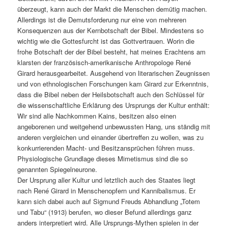
überzeugt, kann auch der Markt die Menschen demütig machen.
Allerdings ist die Demutsforderung nur eine von mehreren
Konsequenzen aus der Kernbotschaft der Bibel. Mindestens so
wichtig wie die Gottesfurcht ist das Gottvertrauen. Worin die
frohe Botschaft der der Bibel besteht, hat meines Erachtens am
klarsten der französisch-amerikanische Anthropologe René
Girard herausgearbeitet. Ausgehend von literarischen Zeugnissen
und von ethnologischen Forschungen kam Girard zur Erkenntnis,
dass die Bibel neben der Heilsbotschaft auch den Schlüssel für
die wissenschaftliche Erklärung des Ursprungs der Kultur enthält:
Wir sind alle Nachkommen Kains, besitzen also einen
angeborenen und weitgehend unbewussten Hang, uns ständig mit
anderen vergleichen und einander übertreffen zu wollen, was zu
konkurrierenden Macht- und Besitzansprüchen führen muss.
Physiologische Grundlage dieses Mimetismus sind die so
genannten Spiegelneurone.
Der Ursprung aller Kultur und letztlich auch des Staates liegt
nach René Girard in Menschenopfern und Kannibalismus. Er
kann sich dabei auch auf Sigmund Freuds Abhandlung „Totem
und Tabu“ (1913) berufen, wo dieser Befund allerdings ganz
anders interpretiert wird. Alle Ursprungs-Mythen spielen in der