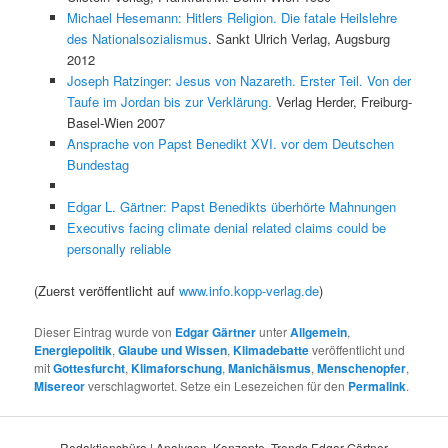
Michael Hesemann: Hitlers Religion. Die fatale Heilslehre
des Nationalsozialismus
. Sankt Ulrich Verlag, Augsburg
2012
Joseph Ratzinger: Jesus von Nazareth. Erster Teil. Von der
Taufe im Jordan bis zur Verklärung.
Verlag Herder, Freiburg-
Basel-Wien 2007
Ansprache von Papst Benedikt XVI. vor dem Deutschen
Bundestag
Edgar L. Gärtner: Papst Benedikts überhörte Mahnungen
Executivs facing climate denial related claims could be
personally reliable
(Zuerst veröffentlicht auf
www.info.kopp-verlag.de
)
Dieser Eintrag wurde von
Edgar Gärtner
unter
Allgemein
,
Energiepolitik
,
Glaube und Wissen
,
Klimadebatte
veröffentlicht und
mit
Gottesfurcht
,
Klimaforschung
,
Manichäismus
,
Menschenopfer
,
Misereor
verschlagwortet. Setze ein Lesezeichen für den
Permalink
.
Redaktionsbüro | Analysen, Konzepte, Trends Edgar Gärtner