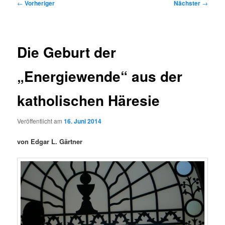
Beitragsnavigation
←
Vorheriger
Nächster
→
Die Geburt der
„Energiewende“ aus der
katholischen Häresie
Veröffentlicht am
16. Juni 2014
von Edgar L. Gärtner