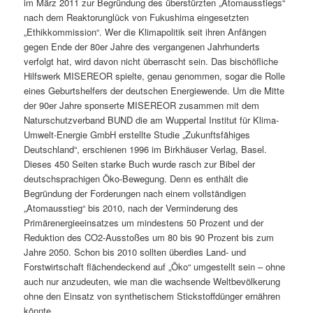
im März 2011 zur Begründung des überstürzten „Atomausstiegs“
nach dem Reaktorunglück von Fukushima eingesetzten
„Ethikkommission“. Wer die Klimapolitik seit ihren Anfängen
gegen Ende der 80er Jahre des vergangenen Jahrhunderts
verfolgt hat, wird davon nicht überrascht sein. Das bischöfliche
Hilfswerk MISEREOR spielte, genau genommen, sogar die Rolle
eines Geburtshelfers der deutschen Energiewende. Um die Mitte
der 90er Jahre sponserte MISEREOR zusammen mit dem
Naturschutzverband BUND die am Wuppertal Institut für Klima-
Umwelt-Energie GmbH erstellte Studie „Zukunftsfähiges
Deutschland“, erschienen 1996 im Birkhäuser Verlag, Basel.
Dieses 450 Seiten starke Buch wurde rasch zur Bibel der
deutschsprachigen Öko-Bewegung. Denn es enthält die
Begründung der Forderungen nach einem vollständigen
„Atomausstieg“ bis 2010, nach der Verminderung des
Primärenergieeinsatzes um mindestens 50 Prozent und der
Reduktion des CO2-Ausstoßes um 80 bis 90 Prozent bis zum
Jahre 2050. Schon bis 2010 sollten überdies Land- und
Forstwirtschaft flächendeckend auf „Öko“ umgestellt sein – ohne
auch nur anzudeuten, wie man die wachsende Weltbevölkerung
ohne den Einsatz von synthetischem Stickstoffdünger ernähren
könnte.