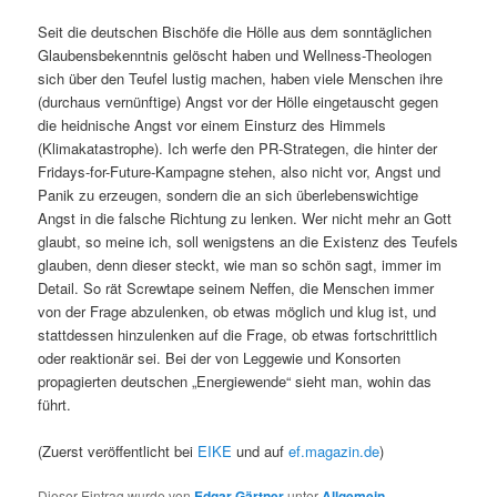
Seit die deutschen Bischöfe die Hölle aus dem sonntäglichen
Glaubensbekenntnis gelöscht haben und Wellness-Theologen
sich über den Teufel lustig machen, haben viele Menschen ihre
(durchaus vernünftige) Angst vor der Hölle eingetauscht gegen
die heidnische Angst vor einem Einsturz des Himmels
(Klimakatastrophe). Ich werfe den PR-Strategen, die hinter der
Fridays-for-Future-Kampagne stehen, also nicht vor, Angst und
Panik zu erzeugen, sondern die an sich überlebenswichtige
Angst in die falsche Richtung zu lenken. Wer nicht mehr an Gott
glaubt, so meine ich, soll wenigstens an die Existenz des Teufels
glauben, denn dieser steckt, wie man so schön sagt, immer im
Detail. So rät Screwtape seinem Neffen, die Menschen immer
von der Frage abzulenken, ob etwas möglich und klug ist, und
stattdessen hinzulenken auf die Frage, ob etwas fortschrittlich
oder reaktionär sei. Bei der von Leggewie und Konsorten
propagierten deutschen „Energiewende“ sieht man, wohin das
führt.
(Zuerst veröffentlicht bei
EIKE
und auf
ef.magazin.de
)
Dieser Eintrag wurde von
Edgar Gärtner
unter
Allgemein