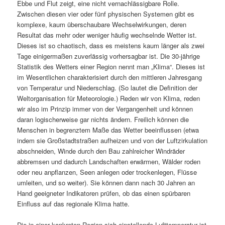
Ebbe und Flut zeigt, eine nicht vernachlässigbare Rolle.
Zwischen diesen vier oder fünf physischen Systemen gibt es
komplexe, kaum überschaubare Wechselwirkungen, deren
Resultat das mehr oder weniger häufig wechselnde Wetter ist.
Dieses ist so chaotisch, dass es meistens kaum länger als zwei
Tage einigermaßen zuverlässig vorhersagbar ist. Die 30-jährige
Statistik des Wetters einer Region nennt man „Klima“. Dieses ist
im Wesentlichen charakterisiert durch den mittleren Jahresgang
von Temperatur und Niederschlag. (So lautet die Definition der
Weltorganisation für Meteorologie.) Reden wir von Klima, reden
wir also im Prinzip immer von der Vergangenheit und können
daran logischerweise gar nichts ändern. Freilich können die
Menschen in begrenztem Maße das Wetter beeinflussen (etwa
indem sie Großstadtstraßen aufheizen und von der Luftzirkulation
abschneiden, Winde durch den Bau zahlreicher Windräder
abbremsen und dadurch Landschaften erwärmen, Wälder roden
oder neu anpflanzen, Seen anlegen oder trockenlegen, Flüsse
umleiten, und so weiter). Sie können dann nach 30 Jahren an
Hand geeigneter Indikatoren prüfen, ob das einen spürbaren
Einfluss auf das regionale Klima hatte.
Die in einer konkreten Region sich einstellende Lufttemperatur ist