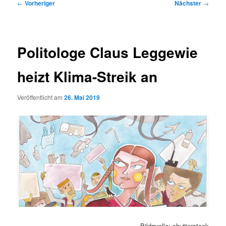
Beitragsnavigation
←
Vorheriger
Nächster
→
Politologe Claus Leggewie
heizt Klima-Streik an
Veröffentlicht am
26. Mai 2019
Bildquelle: shutterstock