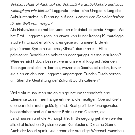
Schülerschaft einfach auf die Schulbänke zurückkehrte und alles
weiterginge wie bisher.
“ Leggewie fordert eine Umgestaltung des
Schulunterrichts in Richtung auf das „
Lernen von Sozialtechniken
für die Welt von morgen“.
Als Naturwissenschaftler kommen mir dabei folgende Fragen: Wo
hat Prof. Leggewie (den ich etwas von früher kenne) Klimatologie
studiert? Glaubt er wirklich, es gebe auf unserer Erde ein
physisches System namens „Klima“, das man mit Hilfe
politischer Beschlüsse schützen oder gar gezielt steuern kann?
Wäre es nicht doch besser, wenn unsere altklug auftretenden
Teenager erst einmal lernten, wovon sie überhaupt reden, bevor
sie sich an den von Leggewie angeregten Runden Tisch setzen,
um über die Gestaltung der Zukunft zu diskutieren?
Vielleicht muss man sie an einige naturwissenschaftliche
Elementarzusammenhänge erinnern, die heutigen Oberschülern
offenbar nicht mehr geläufig sind: Real greif- beziehungsweise
beobachtbar sind auf unserer Erde nur die Ozeane, die
Landmassen und die Atmosphäre. In Bewegung gehalten werden
alle drei irdischen Systeme vom Kernfusions-Dynamo Sonne.
Auch der Mond spielt, wie schon der ständige Wechsel zwischen