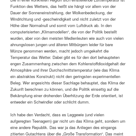
Funktion des Wetters, das heißt sie hängt vor allem von der
Dauer der Sonneneinstrahlung, der Wolkenbedeckung, der
Windrichtung und -geschwindigkeit und nicht zuletzt von der
Höhe über Normalnull und somit vom Luftdruck ab. In den
computerisierten „Klimamodellen“, die von der Politik bestellt
wurden, aber von den meisten Medienleuten wie auch von vielen
ahnungslosen jungen und älteren Mitbürgern leider für bare
Münze genommen werden, macht jedoch umgekehrt die
Temperatur das Wetter. Dabei gibt es für den dort behaupteten
engen Zusammenhang zwischen dem Kohlenstoffdioxidgehalt der
Atmosphäre und ihrer Durchschnittstemperatur (wie das Klima
ein abstraktes Konstrukt) nicht den geringsten experimentellen
Beleg. Wer angesichts dieser Sachlage behauptet, das Klima der
Zukunft berechnen zu können, und die Politik einseitig auf die
Bekämpfung einer drohenden Überhitzung der Erde orientiert, ist
entweder ein Schwindler oder schlicht dumm.
Ich habe den Verdacht, dass es Leggewie (und vielen
aufgeregten Teenagern) gar nicht um das Klima geht, sondern um
eine andere Republik. Das war ja das Anliegen des eingangs
zitierten Gutachtens über die „Große Transformation“. Das meint