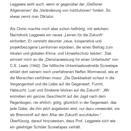
Leggewie wohl auch, wenn er gegenüber der „Gießener
Allgemeinen“ die „Veränderung von Institutionen“ fordert. So
etwas nennt man Diktatur.
Als Christ machte mich aber schon hellhörig, mit welchem
Nachdruck Leggewie ein neues „Lernen für die Zukunft“
einfordert. Er versteht darunter „neue, kooperative und
projektbezogene Lernformen erproben, die einen Beitrag zum
lokalen und globalen Klima- und Umweltschutz leisten“. Das
erinnert mich an die „Dienstanweisung für einen Unterteufel“ von
C.S. Lewis (1942). Der höllische Unterstaatssekretär Screwtape
erklärt dort seinem noch unerfahrenen Neffen Wormwood, wie er
die Menschen verführen muss: „Die Dankbarkeit schaut in die
Vergangenheit und die Liebe auf die Gegenwart; Furcht,
Habsucht, Lust und Streberei blicken auf die Zukunft“. „Wir
erstreben ein ganzes Geschlecht auf der Jagd nach dem
Regenbogen, nie ehrlich, gütig, glücklich in der Gegenwart, das
jede Gabe, die ihm jetzt angeboten wird, nur dazu verwendet, sie
als Brennstoff auf dem Altar der Zukunft anzuhäufen.“
Überflüssig, darauf hinzuweisen, dass Prof. Leggewie sich wie
ein gelehriger Schüler Screwtapes verhält.