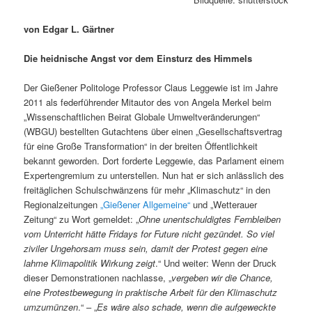
von Edgar L. Gärtner
Die heidnische Angst vor dem Einsturz des Himmels
Der Gießener Politologe Professor Claus Leggewie ist im Jahre
2011 als federführender Mitautor des von Angela Merkel beim
„Wissenschaftlichen Beirat Globale Umweltveränderungen“
(WBGU) bestellten Gutachtens über einen „Gesellschaftsvertrag
für eine Große Transformation“ in der breiten Öffentlichkeit
bekannt geworden. Dort forderte Leggewie, das Parlament einem
Expertengremium zu unterstellen. Nun hat er sich anlässlich des
freitäglichen Schulschwänzens für mehr „Klimaschutz“ in den
Regionalzeitungen
„Gießener Allgemeine“
und „Wetterauer
Zeitung“ zu Wort gemeldet: „
Ohne unentschuldigtes Fernbleiben
vom Unterricht hätte Fridays for Future nicht gezündet. So viel
ziviler Ungehorsam muss sein, damit der Protest gegen eine
lahme Klimapolitik Wirkung zeigt
.“ Und weiter: Wenn der Druck
dieser Demonstrationen nachlasse, „
vergeben wir die Chance,
eine Protestbewegung in praktische Arbeit für den Klimaschutz
umzumünzen
.“ – „
Es wäre also schade, wenn die aufgeweckte