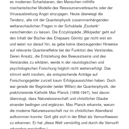
es modernen Scharlatanen, den Menschen mithilfe
mechanistischer Modelle des Ressourcenverbrauchs oder der
Virusausbreitung Angst einzujagen. Heute überwiegt die
Tendenz, alle mit der Quantenphysik zusammenhängenden
weltanschaulichen Fragen in der Schublade „Esoterik“
verschwinden zu lassen. Die Enzyklopädie „Wikipedia“ geht auf
den Inhalt der Bücher des Ehepaars Görnitz gar nicht erst ein
und weist nur darauf hin, es gebe keine überzeugenden Hinweise
auf relevante Quanteneffekte bei der Funktion des Verstandes.
Deren Ansatz, die Entstehung des Bewusstseins und des
Verstandes zu erklären, werde in der neurologischen und
psychologischen Forschung folglich nicht weiterverfolgt. Das
stimmt wohl insofern, als entsprechende Anträge auf
Forschungsgelder zurzeit kaum Erfolgsaussichten haben. Doch
war gerade der Begründer (wider Willen) der Quantenphysik, der
praktizierende Katholik Max Planck (1858-1947), fest davon
überzeugt, dass Naturwissenschaft und christlicher Glaube
einander bedingen und ergänzen. Max Planck erkannte, warum
die moderne Naturwissenschaft nur im christlichen Abendland
aufkommen konnte: Gott gibt sich in der Bibel als Vernunftwesen
zu erkennen. Er hat „diese Welt vernünftig und durch die Vernunft
erkennbar geschaffen.“