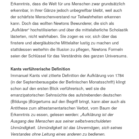
Erkenntnis, dass die Welt für uns Menschen zwar grundsätzlich
erkennbar, in ihrer Gänze jedoch unbegreifbar bleibt, weil auch
der schärfste Menschenverstand nur Teilwahrheiten erkennen
kann. Doch das wollten Newtons Bewunderer, die sich als
„Aufklärer“ hochstilisierten und über die mittelalterliche Scholastik
lästerten, nicht wahrhaben. Sie zogen es vor, sich über das
finstere und abergläubische Mittelalter lustig zu machen und
stattdessen weiterhin die Illusion zu pflegen, Newtons Formeln
seien der Schlüssel für das Verständnis des ganzen Universums.
Kants verführerische Definition
Immanuel Kants viel zitierte Definition der Aufklärung von 1784
(in der Septemberausgabe der Berlinischen Monatsschrift) klingt
schon auf den ersten Blick verführerisch, weil sie die
emanzipatorischen Sehnsüchte des aufstrebenden deutschen
(Bildungs-)Bürgertums auf den Begriff bringt, kann aber auch als
Antithese zum alttestamentarischen Verbot, vom Baum der
Erkenntnis zu essen, gelesen werden:
„Aufklärung ist der
Ausgang des Menschen aus seiner selbstverschuldeten
Unmündigkeit. Unmündigkeit ist das Unvermögen, sich seines
Verstandes ohne Leitung eines anderen zu bedienen.