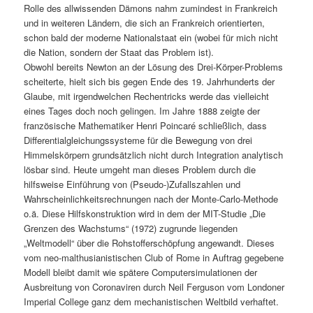
Rolle des allwissenden Dämons nahm zumindest in Frankreich
und in weiteren Ländern, die sich an Frankreich orientierten,
schon bald der moderne Nationalstaat ein (wobei für mich nicht
die Nation, sondern der Staat das Problem ist).
Obwohl bereits Newton an der Lösung des Drei-Körper-Problems
scheiterte, hielt sich bis gegen Ende des 19. Jahrhunderts der
Glaube, mit irgendwelchen Rechentricks werde das vielleicht
eines Tages doch noch gelingen. Im Jahre 1888 zeigte der
französische Mathematiker Henri Poincaré schließlich, dass
Differentialgleichungssysteme für die Bewegung von drei
Himmelskörpern grundsätzlich nicht durch Integration analytisch
lösbar sind. Heute umgeht man dieses Problem durch die
hilfsweise Einführung von (Pseudo-)Zufallszahlen und
Wahrscheinlichkeitsrechnungen nach der Monte-Carlo-Methode
o.ä. Diese Hilfskonstruktion wird in dem der MIT-Studie „Die
Grenzen des Wachstums“ (1972) zugrunde liegenden
„Weltmodell“ über die Rohstofferschöpfung angewandt. Dieses
vom neo-malthusianistischen Club of Rome in Auftrag gegebene
Modell bleibt damit wie spätere Computersimulationen der
Ausbreitung von Coronaviren durch Neil Ferguson vom Londoner
Imperial College ganz dem mechanistischen Weltbild verhaftet.