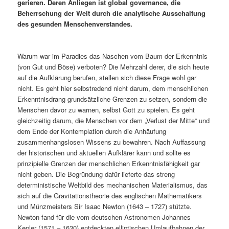
gerieren. Deren Anliegen ist global governance, die
Beherrschung der Welt durch die analytische Ausschaltung
des gesunden Menschenverstandes.
Warum war im Paradies das Naschen vom Baum der Erkenntnis
(von Gut und Böse) verboten? Die Mehrzahl derer, die sich heute
auf die Aufklärung berufen, stellen sich diese Frage wohl gar
nicht. Es geht hier selbstredend nicht darum, dem menschlichen
Erkenntnisdrang grundsätzliche Grenzen zu setzen, sondern die
Menschen davor zu warnen, selbst Gott zu spielen. Es geht
gleichzeitig darum, die Menschen vor dem „Verlust der Mitte“ und
dem Ende der Kontemplation durch die Anhäufung
zusammenhangslosen Wissens zu bewahren. Nach Auffassung
der historischen und aktuellen Aufklärer kann und sollte es
prinzipielle Grenzen der menschlichen Erkenntnisfähigkeit gar
nicht geben. Die Begründung dafür lieferte das streng
deterministische Weltbild des mechanischen Materialismus, das
sich auf die Gravitationstheorie des englischen Mathematikers
und Münzmeisters Sir Isaac Newton (1643 – 1727) stützte.
Newton fand für die vom deutschen Astronomen Johannes
Kepler (1571 – 1630) entdeckten elliptischen Umlaufbahnen der