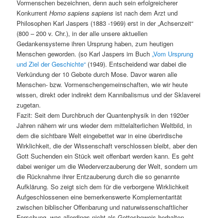
Vormenschen bezeichnen, denn auch sein erfolgreicherer
Konkurrent
Homo sapiens sapiens
ist nach dem Arzt und
Philosophen Karl Jaspers (1883 -1969) erst in der „Achsenzeit“
(800 – 200 v. Chr.), in der alle unsere aktuellen
Gedankensysteme ihren Ursprung haben, zum heutigen
Menschen geworden. (so Karl Jaspers im Buch
„Vom Ursprung
und Ziel der Geschichte“
(1949). Entscheidend war dabei die
Verkündung der 10 Gebote durch Mose. Davor waren alle
Menschen- bzw. Vormenschengemeinschaften, wie wir heute
wissen, direkt oder indirekt dem Kannibalismus und der Sklaverei
zugetan.
Fazit: Seit dem Durchbruch der Quantenphysik in den 1920er
Jahren nähern wir uns wieder dem mittelalterlichen Weltbild, in
dem die sichtbare Welt eingebettet war in eine überirdische
Wirklichkeit, die der Wissenschaft verschlossen bleibt, aber den
Gott Suchenden ein Stück weit offenbart werden kann. Es geht
dabei weniger um die Wiederverzauberung der Welt, sondern um
die Rücknahme ihrer Entzauberung durch die so genannte
Aufklärung. So zeigt sich dem für die verborgene Wirklichkeit
Aufgeschlossenen eine bemerkenswerte Komplementarität
zwischen biblischer Offenbarung und naturwissenschaftlicher
Forschung, was allerdings nicht als Gottesbeweis herhalten