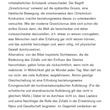
mittelalterlichen Scholastik unterscheidet. Der Begriff
„Gnostizismus“ verweist auf die spätantike Gnosis, eine
häretische Bewegung, die streckenweise dem Christentum
Konkurrenz machte beziehungsweise dieses zu unterwandern
versuchte. Wie der moderne Gnostizismus übte sich schon die
antike Gnosis darin, die Welt als berechenbar und daher
vorausschaubar darzustellen, d.h. etwas zu wissen vorzugeben,
was Menschen nach aller Erfahrung gar nicht wissen können,
und das autoritär festzulegen und, wenn nötig, mit physischer
Gewalt durchzusetzen.
Alternative, von der Bibel inspirierte Sichtweisen, die die
Bedeutung des Zufalls und den Einfluss des Geistes
hervorhoben, galten fortan als rückschrittlich, wenn nicht als
reaktionär. In Wirklichkeit gibt es Wunder jeden Tag. Man darf sie
nur nicht, wie viele Aufklärer, wegdefinieren. Aktive geistige
Gleichschaltung ist eine Erfindung beziehungsweise
Errungenschaft der kontinentaleuropäischen Aufklärung. (Für die
schottische und skandinavische Aufklärung gilt das nicht in
gleichem Maße.) Dabei ist es durchaus nicht so, dass Laplace
und seine Nachfolger die Rolle des Zufalls in der Entwicklung von
Natur und Gesellschaft leugneten. Im Gegenteil verdanken wir