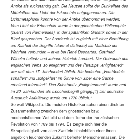
Antike als rückständig galt. Die Neuzeit sollte der Dunkelheit des
Mittelalters das Licht der Erkenntnis entgegensetzen. Die
Lichtmetaphorik konnte von der Antike übernommen werden:
Vom Licht der Erkenntnis wurde in der griechischen Philosophie
(zuerst von Parmenides), in der spätantiken Gnostik sowie in der
Bibel gesprochen. Der Ausdruck ist zugleich mit einer Bemühung
um Klarheit der Begriffe (clare et distincte) als Maßstab der
Wahrheit verbunden – etwa bei René Descartes, Gottfried
Wilhelm Leibniz und Johann Heinrich Lambert. Der Gebrauch des
englischen Verbs „to enlighten“ und des Partizips „enlightened“
war seit dem 17. Jahrhundert üblich. Sie bedeuten „Verständnis
schaffen“ und „aufgeklärt“ im Sinne von „über eine Sache
erhellend informiert“. Das Substantiv „Enlightenment“ wurde erst
im 20. Jahrhundert als Epochenbegriff gängig.[1] Der deutsche
Ausdruck Aufklärung wurde um 1770 üblich.“
So weit Wikipedia. Die meisten Historiker sehen einen direkten
Zusammenhang zwischen dem gnostischen bzw.
mechanistischen Weltbild und dem Terror der französischen
Revolution von 1789 bis 1794. Es zeigte sich hier die
Skrupellosigkeit von allen Zweifeln hinsichtlich einer ihnen
angeblich leuchtenden Zukunft befreiter Menschenmassen. Die