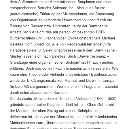
dem Aufkommen neuer Arten mit neuen Bauplänen und einer
entsprechenden Betriebs-Software, bei. Aber auch für die
(materialistische) Erklärung der Mikroevolution, die Anpassung
von Organismen an veränderte Umweltbedingungen durch die
Bildung von Rassen bzw. Unterarten, taugt der Darwinsche
Ansatz nach Ansicht des mir persönlich bekannten DDR-
Bürgerrechtlers und unabhängigen Evolutionsforschers Michael
Beleites nicht unbedingt. Alle von Neodarwinisten angeführte
Paradebeispiele für Selektionsprozesse nach dem Darwin’schen
Muster lassen sich nach Beleites‘ Buch „Umweltresonanz –
Grundzüge einer organismischen Biologie“ (2014) auch anders
erklären. Doch das scheint kaum jemanden zu interessieren. Wie
kaum eine Theorie oder vielmehr unbeweisbare Hypothese zuvor
wurde der Erklärungsansatz von Malthus und Darwin in Europa
für bare Münze genommen. Wer sie offen in Frage stellt, beendet
damit seine akademische Karriere.
Der deutsche „Meisterdenker“ Friedrich Nietzsche (1844 – 1900)
gründete darauf seine Diagnose: „Gott ist tot“. Ohne Gott steht
der Mensch, der ohne Bezug auf seinen Schöpfer nicht
definierbar ist, dann vor der Alternative, sich mithilfe technischer
Manipulationen zum „Übermenschen“ weiterzuentwickeln oder in
tierisches Sklavendasein abzusinken. Konsequenterweise