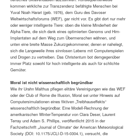
kommen wirkliche zur Transzendenz befähigte Menschen bei
Yuval Noah Harari (geb. 1976), dem Guru des Davoser
Weltwirtschaftsforums (WEF), gar nicht vor. Es gibt dort nur mehr
oder weniger intelligente Tiere: oben die kleine Minderheit der
Alpha-Tiere, die sich dank eines optimierten Genoms und Hirn-
Implantaten auf dem Weg zum Übermenschen wähnen, und
unten eine breite Masse Zukurzgekommener, denen er nahelegt,
sich die Langeweile ihres sinnlosen Lebens mit Computerspielen
und Drogen zu vertreiben. Das Christentum bot demgegenüber
immer Platz sowohl für hoch intelligente als auch für schlichte
Gemüter.
Moral ist nicht wissenschaftlich begründbar
Wie ihr Urahn Malthus pflegen elitäre Vereinigungen wie das WEF
oder der Club of Rome die Illusion, Moral sei unter Hinweis auf
Computersimulationen eines fiktiven „Treibhauseffekts“
wissenschaftlich begründbar. Eine Modell-Rechnung der
amerikanischen Winter-Temperatur von Clara Deser, Laurent
Terray und Adam S. Phillips, veröffentlicht 2015 in der
Fachzeitschrift „Journal of Climate“ der American Meteorological
Society (DOI: 10.1175/JCLI-D-15-0304.1), versucht, die