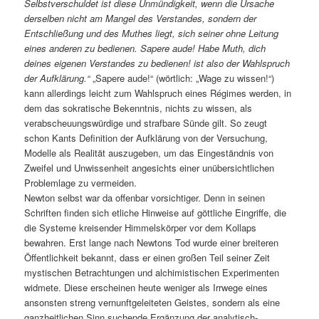
Selbstverschuldet ist diese Unmündigkeit, wenn die Ursache
derselben nicht am Mangel des Verstandes, sondern der
Entschließung und des Muthes liegt, sich seiner ohne Leitung
eines anderen zu bedienen. Sapere aude! Habe Muth, dich
deines eigenen Verstandes zu bedienen! ist also der Wahlspruch
der Aufklärung.“
„Sapere aude!“ (wörtlich: „Wage zu wissen!“)
kann allerdings leicht zum Wahlspruch eines Régimes werden, in
dem das sokratische Bekenntnis, nichts zu wissen, als
verabscheuungswürdige und strafbare Sünde gilt. So zeugt
schon Kants Definition der Aufklärung von der Versuchung,
Modelle als Realität auszugeben, um das Eingeständnis von
Zweifel und Unwissenheit angesichts einer unübersichtlichen
Problemlage zu vermeiden.
Newton selbst war da offenbar vorsichtiger. Denn in seinen
Schriften finden sich etliche Hinweise auf göttliche Eingriffe, die
die Systeme kreisender Himmelskörper vor dem Kollaps
bewahren. Erst lange nach Newtons Tod wurde einer breiteren
Öffentlichkeit bekannt, dass er einen großen Teil seiner Zeit
mystischen Betrachtungen und alchimistischen Experimenten
widmete. Diese erscheinen heute weniger als Irrwege eines
ansonsten streng vernunftgeleiteten Geistes, sondern als eine
ganzheitlichen Sinn suchende Ergänzung der analytisch-