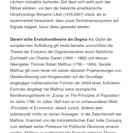
Löchern rückwärts laufenden Zeit lässt sich wohl auch das
Rätsel erklären, vor dem der bekannte amerikanische
Hirnphysiologe Benjamin Libet (1916-2007) stand, als er
experimentell herausfand, dass unser Zentralnervensystem auf
Signale reagiert, bevor diese gesendet werden.
Darwin’sche Evolutionstheorie als Dogma
Als Gipfel der
europäischen Aufklärung gilt heute beinahe unumstritten die
Theorie der Evolution der Organismenarten durch Natürliche
Zuchtwahl von Charles Darwin (1809 – 1882) und dessen
Ideengeber Thomas Robert Malthus (1766 – 1834). Gerade
Malthus gilt noch heute mit seinen düsteren Prophezeiungen von
Überbevölkerung und Hungersnöten auf der Grundlage
eingängiger mathematischer Formeln als Urbild eines Aufklärers.
Erstmals dargelegt hat Malthus seine dystopische
Bevölkerungstheorie im „Essay on The Principles of Population“
im Jahre 1798. Im Jahre 1820 kam er im umfassenderen Werk
„Principles of Economics“ darauf zurück, änderte aber
substanziell nichts an seinen Aussagen. In der Zwischenzeit war
Malthus, finanziert von der kolonialistischen East India Company,
zum weltweit ersten Professor für Politische Ökonomie ernannt
worden. Malthus‘ in mathematische Formeln gefasste Theorie