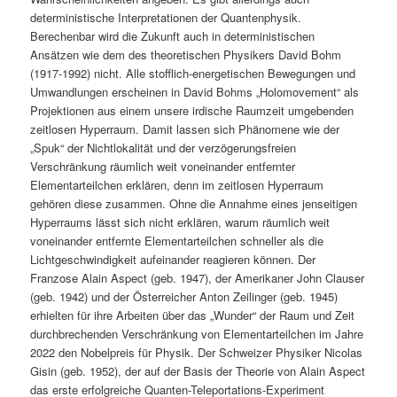
deterministische Interpretationen der Quantenphysik.
Berechenbar wird die Zukunft auch in deterministischen
Ansätzen wie dem des theoretischen Physikers David Bohm
(1917-1992) nicht. Alle stofflich-energetischen Bewegungen und
Umwandlungen erscheinen in David Bohms „Holomovement“ als
Projektionen aus einem unsere irdische Raumzeit umgebenden
zeitlosen Hyperraum. Damit lassen sich Phänomene wie der
„Spuk“ der Nichtlokalität und der verzögerungsfreien
Verschränkung räumlich weit voneinander entfernter
Elementarteilchen erklären, denn im zeitlosen Hyperraum
gehören diese zusammen. Ohne die Annahme eines jenseitigen
Hyperraums lässt sich nicht erklären, warum räumlich weit
voneinander entfernte Elementarteilchen schneller als die
Lichtgeschwindigkeit aufeinander reagieren können. Der
Franzose Alain Aspect (geb. 1947), der Amerikaner John Clauser
(geb. 1942) und der Österreicher Anton Zeilinger (geb. 1945)
erhielten für ihre Arbeiten über das „Wunder“ der Raum und Zeit
durchbrechenden Verschränkung von Elementarteilchen im Jahre
2022 den Nobelpreis für Physik. Der Schweizer Physiker Nicolas
Gisin (geb. 1952), der auf der Basis der Theorie von Alain Aspect
das erste erfolgreiche Quanten-Teleportations-Experiment