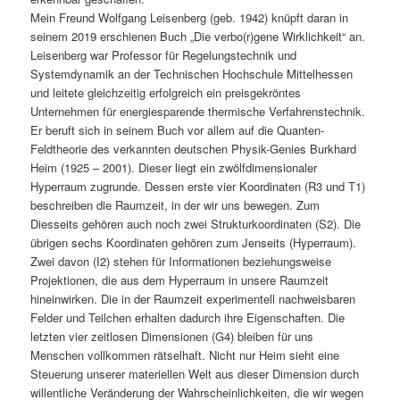
Mein Freund Wolfgang Leisenberg (geb. 1942) knüpft daran in
seinem 2019 erschienen Buch „Die verbo(r)gene Wirklichkeit“ an.
Leisenberg war Professor für Regelungstechnik und
Systemdynamik an der Technischen Hochschule Mittelhessen
und leitete gleichzeitig erfolgreich ein preisgekröntes
Unternehmen für energiesparende thermische Verfahrenstechnik.
Er beruft sich in seinem Buch vor allem auf die Quanten-
Feldtheorie des verkannten deutschen Physik-Genies Burkhard
Heim (1925 – 2001). Dieser liegt ein zwölfdimensionaler
Hyperraum zugrunde. Dessen erste vier Koordinaten (R3 und T1)
beschreiben die Raumzeit, in der wir uns bewegen. Zum
Diesseits gehören auch noch zwei Strukturkoordinaten (S2). Die
übrigen sechs Koordinaten gehören zum Jenseits (Hyperraum).
Zwei davon (I2) stehen für Informationen beziehungsweise
Projektionen, die aus dem Hyperraum in unsere Raumzeit
hineinwirken. Die in der Raumzeit experimentell nachweisbaren
Felder und Teilchen erhalten dadurch ihre Eigenschaften. Die
letzten vier zeitlosen Dimensionen (G4) bleiben für uns
Menschen vollkommen rätselhaft. Nicht nur Heim sieht eine
Steuerung unserer materiellen Welt aus dieser Dimension durch
willentliche Veränderung der Wahrscheinlichkeiten, die wir wegen