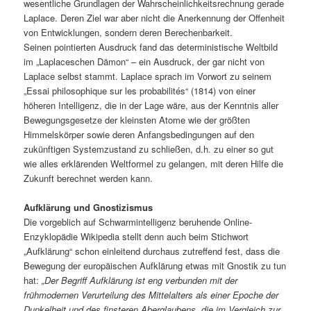
wesentliche Grundlagen der Wahrscheinlichkeitsrechnung gerade
Laplace. Deren Ziel war aber nicht die Anerkennung der Offenheit
von Entwicklungen, sondern deren Berechenbarkeit.
Seinen pointierten Ausdruck fand das deterministische Weltbild
im „Laplaceschen Dämon“ – ein Ausdruck, der gar nicht von
Laplace selbst stammt. Laplace sprach im Vorwort zu seinem
„Essai philosophique sur les probabilités“ (1814) von einer
höheren Intelligenz, die in der Lage wäre, aus der Kenntnis aller
Bewegungsgesetze der kleinsten Atome wie der größten
Himmelskörper sowie deren Anfangsbedingungen auf den
zukünftigen Systemzustand zu schließen, d.h. zu einer so gut
wie alles erklärenden Weltformel zu gelangen, mit deren Hilfe die
Zukunft berechnet werden kann.
Aufklärung und Gnostizismus
Die vorgeblich auf Schwarmintelligenz beruhende Online-
Enzyklopädie Wikipedia stellt denn auch beim Stichwort
„Aufklärung“ schon einleitend durchaus zutreffend fest, dass die
Bewegung der europäischen Aufklärung etwas mit Gnostik zu tun
hat:
„Der Begriff Aufklärung ist eng verbunden mit der
frühmodernen Verurteilung des Mittelalters als einer Epoche der
Dunkelheit und des finsteren Aberglaubens, die im Vergleich zur