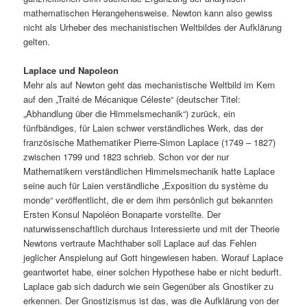
mathematischen Herangehensweise. Newton kann also gewiss
nicht als Urheber des mechanistischen Weltbildes der Aufklärung
gelten.
Laplace und Napoleon
Mehr als auf Newton geht das mechanistische Weltbild im Kern
auf den „Traité de Mécanique Céleste“ (deutscher Titel:
„Abhandlung über die Himmelsmechanik“) zurück, ein
fünfbändiges, für Laien schwer verständliches Werk, das der
französische Mathematiker Pierre-Simon Laplace (1749 – 1827)
zwischen 1799 und 1823 schrieb. Schon vor der nur
Mathematikern verständlichen Himmelsmechanik hatte Laplace
seine auch für Laien verständliche „Exposition du système du
monde“ veröffentlicht, die er dem ihm persönlich gut bekannten
Ersten Konsul Napoléon Bonaparte vorstellte. Der
naturwissenschaftlich durchaus Interessierte und mit der Theorie
Newtons vertraute Machthaber soll Laplace auf das Fehlen
jeglicher Anspielung auf Gott hingewiesen haben. Worauf Laplace
geantwortet habe, einer solchen Hypothese habe er nicht bedurft.
Laplace gab sich dadurch wie sein Gegenüber als Gnostiker zu
erkennen. Der Gnostizismus ist das, was die Aufklärung von der