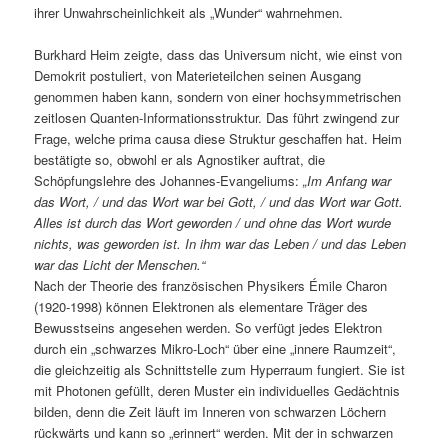
ihrer Unwahrscheinlichkeit als „Wunder“ wahrnehmen.
Burkhard Heim zeigte, dass das Universum nicht, wie einst von
Demokrit postuliert, von Materieteilchen seinen Ausgang
genommen haben kann, sondern von einer hochsymmetrischen
zeitlosen Quanten-Informationsstruktur. Das führt zwingend zur
Frage, welche prima causa diese Struktur geschaffen hat. Heim
bestätigte so, obwohl er als Agnostiker auftrat, die
Schöpfungslehre des Johannes-Evangeliums:
„Im Anfang war
das Wort, / und das Wort war bei Gott, / und das Wort war Gott.
Alles ist durch das Wort geworden / und ohne das Wort wurde
nichts, was geworden ist. In ihm war das Leben / und das Leben
war das Licht der Menschen.“
Nach der Theorie des französischen Physikers Émile Charon
(1920-1998) können Elektronen als elementare Träger des
Bewusstseins angesehen werden. So verfügt jedes Elektron
durch ein „schwarzes Mikro-Loch“ über eine „innere Raumzeit“,
die gleichzeitig als Schnittstelle zum Hyperraum fungiert. Sie ist
mit Photonen gefüllt, deren Muster ein individuelles Gedächtnis
bilden, denn die Zeit läuft im Inneren von schwarzen Löchern
rückwärts und kann so „erinnert“ werden. Mit der in schwarzen