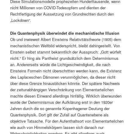
Diese Simulationsmodelle prophezeiten Hunderttausende, wenn
nicht Millionen von COVID-Todesopfern und dienten der
Rechtfertigung der Aussetzung von Grundrechten durch den
„Lockdown“.
Die Quantenphysik überwindet die mechanistische Illusion
Ob und inwieweit Albert Einsteins Relativitätstheorie (1905) dem
mechanistischen Weltbild widerspricht, bleibt dahingestellt. Von
Einstein selbst stammt bekanntlich der Ausspruch: „Gott würfelt
nicht.“ Er hing als Pantheist grundsätzlich dem Determinismus
an. Andererseits würde die Lichtgeschwindigkeit, die nach
Einsteins Formeln nicht überschritten werden kann, die Existenz
des Laplaceschen Dämonen verunmöglichen, da dieser nicht
über diese Grenze hinausblicken könnte. Der spätere Nachweis
der zeitunabhängigen Verschränkung von Elementarteilchen
machte diesen Einwand allerdings hinfällig. Wirklich überwunden
wurde der Determinismus der Aufklärung erst in den 1920er
Jahren durch die so genannte Kopenhagener Deutung der
Quantenphysik. Dort gilt der Zufall auf Quantenebene als
objektive Tatsache. Für den Aufenthaltsort von Elementarteilchen
wie auch von Himmelskörpern lassen sich danach nur
Wahrscheinlichkeiten angeben. Es gibt allerdings auch