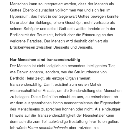
Menschen kann so interpretiert werden, dass der Mensch als
Gottes Ebenbild zunächst vollkommen war und sich frei im
Hyperraum, das heißt in der Gegenwart Gottes bewegen konnte.
Da er aber der Schlange, einem Geschöpf, mehr vertraute als
seinem Schöpfer und selbst Gott sein wollte, landete er in der
Endlichkeit der Raumzeit, behielt aber die Erinnerung an das
verlorene Paradies. Der Mensch wird deshalb definiert als
Brückenwesen zwischen Diesseits und Jenseits.
Nur Menschen sind transzendenzfähig
Der Mensch ist nicht lediglich ein besonders intelligentes Tier,
wie Darwin annahm, sondern, wie die Strukturtheorie von
Berthold Heim zeigt, als einzige Organismenart
transzendenzfähig. Damit existiert zum ersten Mal ein
wissenschaftlicher Ansatz, um die Sonderstellung des Menschen
zu belegen. Diese Definition erlaubt es uns, zu entscheiden, ob
wir dem ausgestorbenen Homo neanderthalensis die Eigenschaft
des Menschseins zusprechen können oder nicht. Als eindeutiger
Hinweis auf die Transzendenzfähigkeit der Neandertaler kann
demnach die zum Teil aufwändige Bestattung ihrer Toten gelten.
Ich würde
Homo neanderthalensis
aber trotzdem als