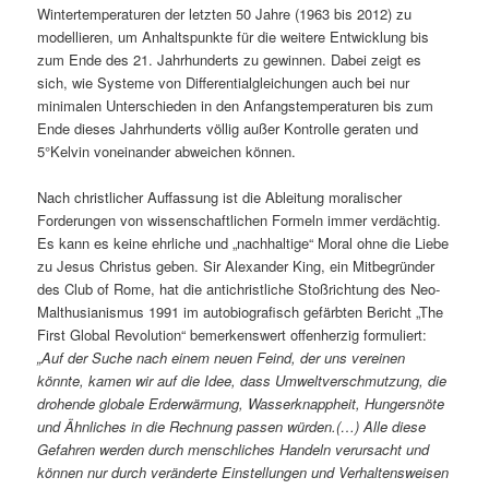
Wintertemperaturen der letzten 50 Jahre (1963 bis 2012) zu
modellieren, um Anhaltspunkte für die weitere Entwicklung bis
zum Ende des 21. Jahrhunderts zu gewinnen. Dabei zeigt es
sich, wie Systeme von Differentialgleichungen auch bei nur
minimalen Unterschieden in den Anfangstemperaturen bis zum
Ende dieses Jahrhunderts völlig außer Kontrolle geraten und
5°Kelvin voneinander abweichen können.
Nach christlicher Auffassung ist die Ableitung moralischer
Forderungen von wissenschaftlichen Formeln immer verdächtig.
Es kann es keine ehrliche und „nachhaltige“ Moral ohne die Liebe
zu Jesus Christus geben. Sir Alexander King, ein Mitbegründer
des Club of Rome, hat die antichristliche Stoßrichtung des Neo-
Malthusianismus 1991 im autobiografisch gefärbten Bericht „The
First Global Revolution“ bemerkenswert offenherzig formuliert:
„Auf der Suche nach einem neuen Feind, der uns vereinen
könnte, kamen wir auf die Idee, dass Umweltverschmutzung, die
drohende globale Erderwärmung, Wasserknappheit, Hungersnöte
und Ähnliches in die Rechnung passen würden.(…) Alle diese
Gefahren werden durch menschliches Handeln verursacht und
können nur durch veränderte Einstellungen und Verhaltensweisen