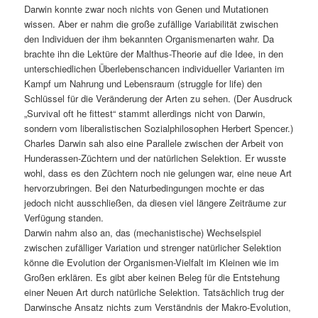
Darwin konnte zwar noch nichts von Genen und Mutationen
wissen. Aber er nahm die große zufällige Variabilität zwischen
den Individuen der ihm bekannten Organismenarten wahr. Da
brachte ihn die Lektüre der Malthus-Theorie auf die Idee, in den
unterschiedlichen Überlebenschancen individueller Varianten im
Kampf um Nahrung und Lebensraum (struggle for life) den
Schlüssel für die Veränderung der Arten zu sehen. (Der Ausdruck
„Survival oft he fittest“ stammt allerdings nicht von Darwin,
sondern vom liberalistischen Sozialphilosophen Herbert Spencer.)
Charles Darwin sah also eine Parallele zwischen der Arbeit von
Hunderassen-Züchtern und der natürlichen Selektion. Er wusste
wohl, dass es den Züchtern noch nie gelungen war, eine neue Art
hervorzubringen. Bei den Naturbedingungen mochte er das
jedoch nicht ausschließen, da diesen viel längere Zeiträume zur
Verfügung standen.
Darwin nahm also an, das (mechanistische) Wechselspiel
zwischen zufälliger Variation und strenger natürlicher Selektion
könne die Evolution der Organismen-Vielfalt im Kleinen wie im
Großen erklären. Es gibt aber keinen Beleg für die Entstehung
einer Neuen Art durch natürliche Selektion. Tatsächlich trug der
Darwinsche Ansatz nichts zum Verständnis der Makro-Evolution,