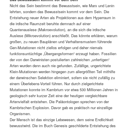
Nicht das Sein bestimmt das Bewusstsein, wie Marx und Lenin
lehrten, sondern das Bewusstsein kommt vor dem Sein. Die
Entstehung neuer Arten als Projektionen aus dem Hyperraum in
die irdische Raumzeit beruhte demnach auf einer
Quantenauslese (Makroevolution), an die sich die irdische
Auslese (Mikroevolution) anschließt. Das könnte erklären, warum
großen, zu neuen Bauplänen und Verhaltensmustern führende
Gen-Mutationen nicht ziellos erfolgen und daher niemals
funktionsuntüchtige „Übergangsformen“ erzeugt haben. Fossilien
der von den Darwinisten postulierten zahlreichen „unfertigen“
Arten wurden denn auch nie gefunden. Zufällige, ungerichtete
Klein-Mutationen werden hingegen zum allergrößten Teil mithilfe
der darwinschen Selektion eliminiert, sofern sie nicht zufällig zu
einem Überlebens-Vorteil führen. Nur durch zielgerichtete
Mutationen konnte im Kambrium vor etwa 530 Millionen Jahren in
geologisch sehr kurzer Zeit eine der heutigen vergleichbare
Artenvielfalt entstehen. Die Paläontologen sprechen von der
Kambrischen Explosion. Davor gab es praktisch nur einzellige
Organismen.
Der Mensch ist das einzige Lebewesen, dem seine Endlichkeit
bewusstwird. Die im Buch Genesis geschilderte Entstehung des