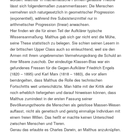
lässt sich folgendermaßen zusammenfassen: Die Menschen
vermehren sich naturgesetzlich in geometrischer Progression
(exponentiell), während ihre Subsistenzmittel nur in
arithmetischer Progression (linear) anwachsen.
Hier finden wir die für einen Teil der Aufklärer typische
Wissensanmaßung. Malthus gab sich gar nicht erst die Mühe,
seine These statistisch zu belegen. Sie schien seinen Lesern in
der britischen Upper Class auch so einleuchtend, weil sie den
Armen mit ihrem ungebremsten Vermehrungsdrang die Schuld an
ihrer Misere zuschob. Der eindeutige Klassen-Bias war ein
gefundenes Fressen für die Gegen-Aufklärer Friedrich Engels
(1820 – 1895) und Karl Marx (1818 – 1883), die vor allem
bemängelten, dass Malthus die Rolle des technischen
Fortschritts weit unterschätzte. Man hätte mit der Kritik aber
noch erheblich tiefergehen und darauf hinweisen können, dass
Malthus zumindest in der ersten Fassung seiner
Bevölkerungstheorie die Menschen als geistlose Massen-Wesen
auffasst, nicht als genetisch und geistig einmalige Individuen mit
einem freien Willen. Das heißt er machte keinen Unterschied
zwischen Menschen und Tieren.
Genau das erlaubte es Charles Darwin, an Malthus anzuknüpfen.