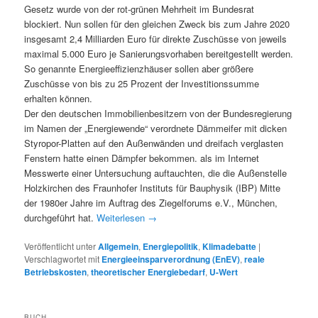
Gesetz wurde von der rot-grünen Mehrheit im Bundesrat
blockiert. Nun sollen für den gleichen Zweck bis zum Jahre 2020
insgesamt 2,4 Milliarden Euro für direkte Zuschüsse von jeweils
maximal 5.000 Euro je Sanierungsvorhaben bereitgestellt werden.
So genannte Energieeffizienzhäuser sollen aber größere
Zuschüsse von bis zu 25 Prozent der Investitionssumme
erhalten können.
Der den deutschen Immobilienbesitzern von der Bundesregierung
im Namen der „Energiewende“ verordnete Dämmeifer mit dicken
Styropor-Platten auf den Außenwänden und dreifach verglasten
Fenstern hatte einen Dämpfer bekommen. als im Internet
Messwerte einer Untersuchung auftauchten, die die Außenstelle
Holzkirchen des Fraunhofer Instituts für Bauphysik (IBP) Mitte
der 1980er Jahre im Auftrag des Ziegelforums e.V., München,
durchgeführt hat.
Weiterlesen
→
Veröffentlicht unter
Allgemein
,
Energiepolitik
,
Klimadebatte
|
Verschlagwortet mit
Energieeinsparverordnung (EnEV)
,
reale
Betriebskosten
,
theoretischer Energiebedarf
,
U-Wert
BUCH