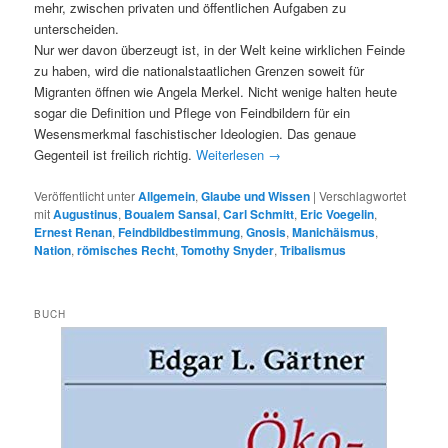
mehr, zwischen privaten und öffentlichen Aufgaben zu
unterscheiden.
Nur wer davon überzeugt ist, in der Welt keine wirklichen Feinde
zu haben, wird die nationalstaatlichen Grenzen soweit für
Migranten öffnen wie Angela Merkel. Nicht wenige halten heute
sogar die Definition und Pflege von Feindbildern für ein
Wesensmerkmal faschistischer Ideologien. Das genaue
Gegenteil ist freilich richtig.
Weiterlesen
→
Veröffentlicht unter
Allgemein
,
Glaube und Wissen
|
Verschlagwortet
mit
Augustinus
,
Boualem Sansal
,
Carl Schmitt
,
Eric Voegelin
,
Ernest Renan
,
Feindbildbestimmung
,
Gnosis
,
Manichäismus
,
Nation
,
römisches Recht
,
Tomothy Snyder
,
Tribalismus
BUCH