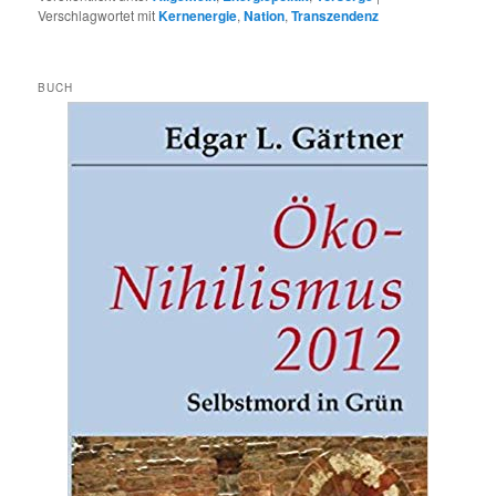
Verschlagwortet mit
Kernenergie
,
Nation
,
Transzendenz
BUCH