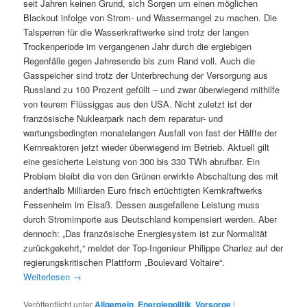
seit Jahren keinen Grund, sich Sorgen um einen möglichen
Blackout infolge von Strom- und Wassermangel zu machen. Die
Talsperren für die Wasserkraftwerke sind trotz der langen
Trockenperiode im vergangenen Jahr durch die ergiebigen
Regenfälle gegen Jahresende bis zum Rand voll. Auch die
Gasspeicher sind trotz der Unterbrechung der Versorgung aus
Russland zu 100 Prozent gefüllt – und zwar überwiegend mithilfe
von teurem Flüssiggas aus den USA. Nicht zuletzt ist der
französische Nuklearpark nach dem reparatur- und
wartungsbedingten monatelangen Ausfall von fast der Hälfte der
Kernreaktoren jetzt wieder überwiegend im Betrieb. Aktuell gilt
eine gesicherte Leistung von 300 bis 330 TWh abrufbar. Ein
Problem bleibt die von den Grünen erwirkte Abschaltung des mit
anderthalb Milliarden Euro frisch ertüchtigten Kernkraftwerks
Fessenheim im Elsaß. Dessen ausgefallene Leistung muss
durch Stromimporte aus Deutschland kompensiert werden. Aber
dennoch: „Das französische Energiesystem ist zur Normalität
zurückgekehrt,“ meldet der Top-Ingenieur Philippe Charlez auf der
regierungskritischen Plattform „Boulevard Voltaire“.
Weiterlesen
→
Veröffentlicht unter
Allgemein
,
Energiepolitik
,
Vorsorge
|