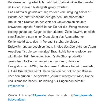
Bundesregierung erheblich mehr Zeit. Kein einziger Kernreaktor
ist in der Schweiz bislang stillgelegt worden.
Dass Altmaier gerade am Tag vor der Verkündigung seiner 10
Punkte der Inbetriebnahme des größten und modernsten
Braunkohle-Kraftwerks der Welt bei Grevenbroich-Neurath
beiwohnte, spricht Bände! In der Tat hat die „Energiewende“
bislang genau das Gegenteil der erklärten Ziele bewirkt, nämlich
eine Zunahme statt einer Drosselung des Ausstoßes von
Kohlenstoffdioxid, das im Verdacht steht, die globale
Erderwärmung zu beschleunigen. Infolge des überstürzten „Atom-
Ausstiegs“ ist die „schmutzige“ Braunkohle bei uns wieder zum
wichtigsten Primärenergieträger für die Stromproduktion
geworden. Die Deutschen können froh sein, dass der
Energiekonzern RWE, der das neue Kraftwerk betreibt, weiterhin
auf die Braunkohle setzt. Denn die von der politischen Klasse
über den grünen Klee gelobten „Zukunftsenergien“ Wind, Sonne
und Biomasse haben uns bislang nur Ungemach bereitet.
Weiterlesen
→
Veröffentlicht unter
Allgemein
|
Verschlagwortet mit
Energiewende
,
Subventionen