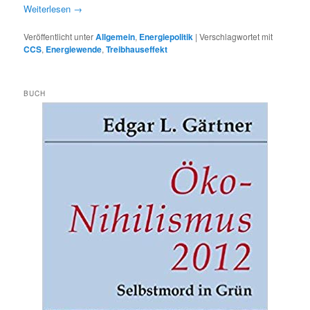
Weiterlesen
→
Veröffentlicht unter
Allgemein
,
Energiepolitik
|
Verschlagwortet mit
CCS
,
Energiewende
,
Treibhauseffekt
BUCH