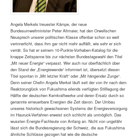
Angela Merkels treuester Kämpe, der neue
Bundesumweltminister Peter Altmaier, hat den Orwellschen
Neusprech unserer politischen Klasse offenbar schon so weit
verinnerlicht, dass ihm gar nicht mehr auffällt, wie sehr er sich
verrät. So hat er seinem 10-Punkte-Vorhaben-Katalog für die
knappe Zeitspanne bis zur nächsten Bundestagswahl den Titel
„Mit neuer Energie“ verpasst. Wer auch nur oberflächlich über
den Stand der „Energiewende“ informiert ist, übersetzt diesen
Titel spontan in „Mit letzter Kraft“ oder „Mit hängender Zunge“.
Denn seiner Chefin Angela Merkel läuft seit der von ihr nach dem
Reaktorunglück von Fukushima eilends verfügten Stilllegung der
Hälfte der deutschen Kernkraftwerke und deren Ersatz durch so
genannte erneuerbare Energien die Zeit davon. Der Umbau
unseres historisch gewachsenen Systems der Energieversorgung
im Hauruck-Verfahren erweist sich schlicht als unmöglich. Das
wussten Energie-Fachleute von Anfang an. Nicht von ungefähr
lässt sich die Bundesregierung der Schweiz, die aus Fukushima
ähnliche Schlüsse gezogen hat wie die deutsche