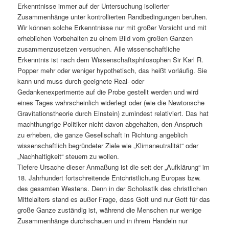
Erkenntnisse immer auf der Untersuchung isolierter
Zusammenhänge unter kontrollierten Randbedingungen beruhen.
Wir können solche Erkenntnisse nur mit großer Vorsicht und mit
erheblichen Vorbehalten zu einem Bild vom großen Ganzen
zusammenzusetzen versuchen. Alle wissenschaftliche
Erkenntnis ist nach dem Wissenschaftsphilosophen Sir Karl R.
Popper mehr oder weniger hypothetisch, das heißt vorläufig. Sie
kann und muss durch geeignete Real- oder
Gedankenexperimente auf die Probe gestellt werden und wird
eines Tages wahrscheinlich widerlegt oder (wie die Newtonsche
Gravitationstheorie durch Einstein) zumindest relativiert. Das hat
machthungrige Politiker nicht davon abgehalten, den Anspruch
zu erheben, die ganze Gesellschaft in Richtung angeblich
wissenschaftlich begründeter Ziele wie „Klimaneutralität“ oder
„Nachhaltigkeit“ steuern zu wollen.
Tiefere Ursache dieser Anmaßung ist die seit der „Aufklärung“ im
18. Jahrhundert fortschreitende Entchristlichung Europas bzw.
des gesamten Westens. Denn in der Scholastik des christlichen
Mittelalters stand es außer Frage, dass Gott und nur Gott für das
große Ganze zuständig ist, während die Menschen nur wenige
Zusammenhänge durchschauen und in ihrem Handeln nur