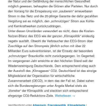
der Natur und der Gefährdung der menschlichen Gesundheit
möglich gewesen, behaupten die Grünen aller Parteien. Nur durch
den Vorrang für die Einspeisung von „sauberem“ erneuerbaren
Strom in das Netz und die 20-jährige Garantie der dafür gezahlten
Vergütung sei es möglich, den „schmutzigen“ Strom aus Kohle-
und Kernkraftwerken zurückzudrängen.
Unter diesen Umständen verwundert es nicht, dass die Kosten-
Nutzen-Bilanz des EEG wie der ganzen „Klimapolitik“ eindeutig
negativ ausfällt. Obwohl die Verbraucher den EEG-Strom über
Zuschläge auf den Strompreis jährlich schon mit über 22
Milliarden Euro subventionieren, ist der Einsatz der besonders
„schmutzigen“ Braunkohle nicht zurückgegangen. Im Gegenteil:
Im vergangenen Jahr erreichte er den höchsten Stand seit der
Wiedervereinigung Deutschlands. Dem entsprechend stieg auch
der Ausstoß des „Klimagases“ CO2. Deutschland ist das einzige
Mitgliedsland der Organisation für wirtschaftliche
Zusammenarbeit (OECD), in dem das der Fall ist. Dabei sahen
sich die Bundesregierungen unter Angela Merkel stets als
„Vorreiter“ der Klimapolitik und steckten sich entsprechend
ehrgeizige CO2-Reduktions-Ziele.
Weiterlesen
→
Veröffentlicht unter
Allgemein
,
Energiepolitik
,
Klimadebatte
|