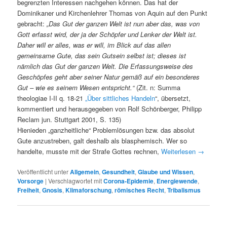
begrenzten Interessen nachgehen können. Das hat der
Dominikaner und Kirchenlehrer Thomas von Aquin auf den Punkt
gebracht:
„Das Gut der ganzen Welt ist nun aber das, was von
Gott erfasst wird, der ja der Schöpfer und Lenker der Welt ist.
Daher will er alles, was er will, im Blick auf das allen
gemeinsame Gute, das sein Gutsein selbst ist; dieses ist
nämlich das Gut der ganzen Welt. Die Erfassungsweise des
Geschöpfes geht aber seiner Natur gemäß auf ein besonderes
Gut – wie es seinem Wesen entspricht.“
(Zit. n: Summa
theologiae I-II q. 18-21
„Über sittliches Handeln
“, übersetzt,
kommentiert und herausgegeben von Rolf Schönberger, Philipp
Reclam jun. Stuttgart 2001, S. 135)
Hienieden „ganzheitliche“ Problemlösungen bzw. das absolut
Gute anzustreben, galt deshalb als blasphemisch. Wer so
handelte, musste mit der Strafe Gottes rechnen,
Weiterlesen
→
Veröffentlicht unter
Allgemein
,
Gesundheit
,
Glaube und Wissen
,
Vorsorge
|
Verschlagwortet mit
Corona-Epidemie
,
Energiewende
,
Freiheit
,
Gnosis
,
Klimaforschung
,
römisches Recht
,
Tribalismus